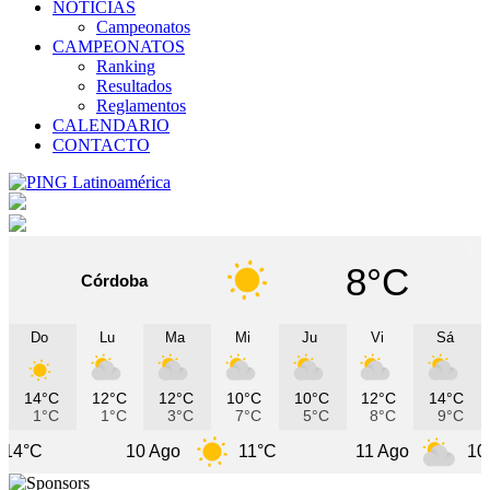
NOTICIAS
Campeonatos
CAMPEONATOS
Ranking
Resultados
Reglamentos
CALENDARIO
CONTACTO
8°C
Córdoba
Do
Lu
Ma
Mi
Ju
Vi
Sá
14°C
12°C
12°C
10°C
10°C
12°C
14°C
1°C
1°C
3°C
7°C
5°C
8°C
9°C
10 Ago
11°C
11 Ago
10°C