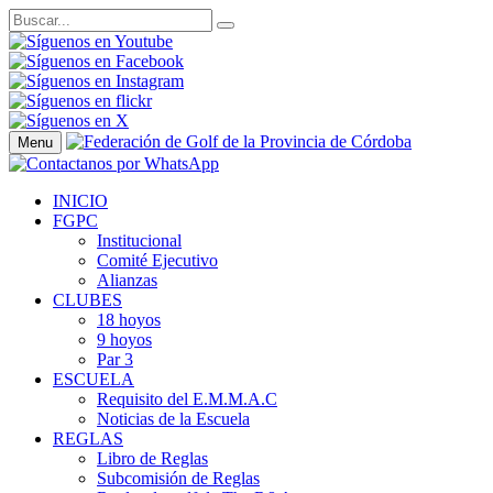
Menu
INICIO
FGPC
Institucional
Comité Ejecutivo
Alianzas
CLUBES
18 hoyos
9 hoyos
Par 3
ESCUELA
Requisito del E.M.M.A.C
Noticias de la Escuela
REGLAS
Libro de Reglas
Subcomisión de Reglas