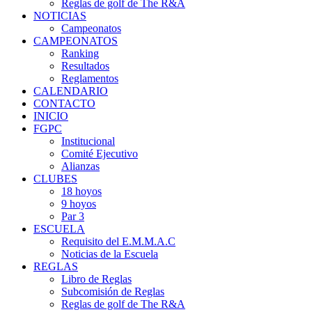
Reglas de golf de The R&A
NOTICIAS
Campeonatos
CAMPEONATOS
Ranking
Resultados
Reglamentos
CALENDARIO
CONTACTO
INICIO
FGPC
Institucional
Comité Ejecutivo
Alianzas
CLUBES
18 hoyos
9 hoyos
Par 3
ESCUELA
Requisito del E.M.M.A.C
Noticias de la Escuela
REGLAS
Libro de Reglas
Subcomisión de Reglas
Reglas de golf de The R&A