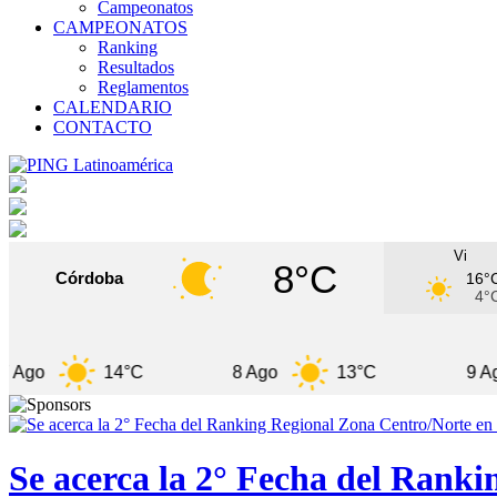
Campeonatos
CAMPEONATOS
Ranking
Resultados
Reglamentos
CALENDARIO
CONTACTO
Vi
8°C
Córdoba
16°
4°
14°C
8 Ago
13°C
9 Ago
Se acerca la 2° Fecha del Rank