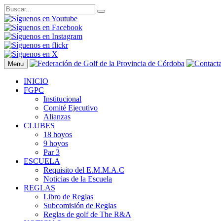
Menu
INICIO
FGPC
Institucional
Comité Ejecutivo
Alianzas
CLUBES
18 hoyos
9 hoyos
Par 3
ESCUELA
Requisito del E.M.M.A.C
Noticias de la Escuela
REGLAS
Libro de Reglas
Subcomisión de Reglas
Reglas de golf de The R&A