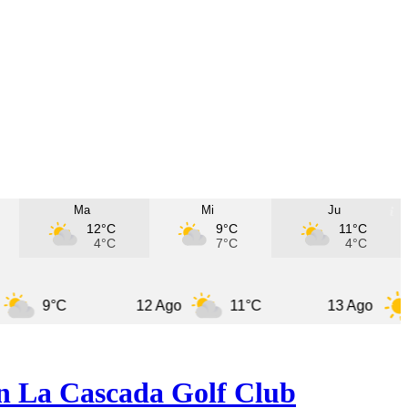
Ma
Mi
Ju
12°C
9°C
11°C
4°C
7°C
4°C
°C
12 Ago
11°C
13 Ago
11°C
en La Cascada Golf Club