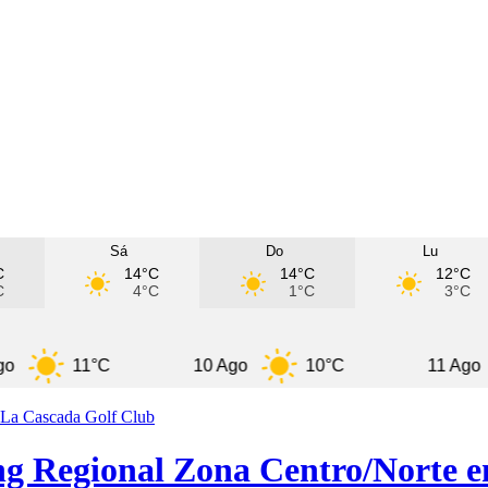
Sá
Do
Lu
C
14°C
14°C
12°C
C
4°C
1°C
3°C
11°C
10 Ago
10°C
11 Ago
9
ing Regional Zona Centro/Norte 