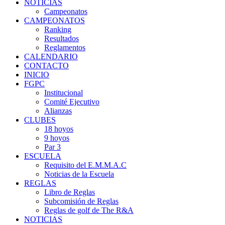
NOTICIAS
Campeonatos
CAMPEONATOS
Ranking
Resultados
Reglamentos
CALENDARIO
CONTACTO
INICIO
FGPC
Institucional
Comité Ejecutivo
Alianzas
CLUBES
18 hoyos
9 hoyos
Par 3
ESCUELA
Requisito del E.M.M.A.C
Noticias de la Escuela
REGLAS
Libro de Reglas
Subcomisión de Reglas
Reglas de golf de The R&A
NOTICIAS