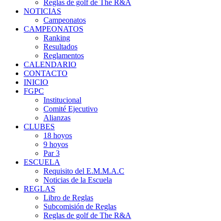
Reglas de golf de The R&A
NOTICIAS
Campeonatos
CAMPEONATOS
Ranking
Resultados
Reglamentos
CALENDARIO
CONTACTO
INICIO
FGPC
Institucional
Comité Ejecutivo
Alianzas
CLUBES
18 hoyos
9 hoyos
Par 3
ESCUELA
Requisito del E.M.M.A.C
Noticias de la Escuela
REGLAS
Libro de Reglas
Subcomisión de Reglas
Reglas de golf de The R&A