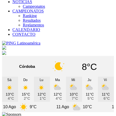
NOTICIAS
Campeonatos
CAMPEONATOS
Ranking
Resultados
Reglamentos
CALENDARIO
CONTACTO
8°C
Córdoba
Sá
Do
Lu
Ma
Mi
Ju
Vi
13°C
15°C
12°C
12°C
10°C
11°C
11°C
4°C
2°C
1°C
4°C
7°C
5°C
6°C
9°C
11 Ago
10°C
12 Ago