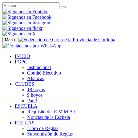
Menu
INICIO
FGPC
Institucional
Comité Ejecutivo
Alianzas
CLUBES
18 hoyos
9 hoyos
Par 3
ESCUELA
Requisito del E.M.M.A.C
Noticias de la Escuela
REGLAS
Libro de Reglas
Subcomisión de Reglas