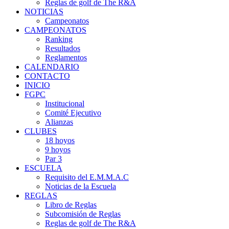
Reglas de golf de The R&A
NOTICIAS
Campeonatos
CAMPEONATOS
Ranking
Resultados
Reglamentos
CALENDARIO
CONTACTO
INICIO
FGPC
Institucional
Comité Ejecutivo
Alianzas
CLUBES
18 hoyos
9 hoyos
Par 3
ESCUELA
Requisito del E.M.M.A.C
Noticias de la Escuela
REGLAS
Libro de Reglas
Subcomisión de Reglas
Reglas de golf de The R&A