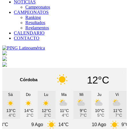
NOTICIAS
Campeonatos
CAMPEONATOS
Ranking
Resultados
Reglamentos
CALENDARIO
CONTACTO
12°C
Córdoba
Sá
Do
Lu
Ma
Mi
Ju
Vi
13°C
14°C
12°C
11°C
9°C
10°C
11°C
4°C
2°C
2°C
4°C
7°C
5°C
7°C
9 Ago
14°C
10 Ago
9°C