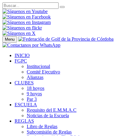
Menu
INICIO
FGPC
Institucional
Comité Ejecutivo
Alianzas
CLUBES
18 hoyos
9 hoyos
Par 3
ESCUELA
Requisito del E.M.M.A.C
Noticias de la Escuela
REGLAS
Libro de Reglas
Subcomisión de Reglas