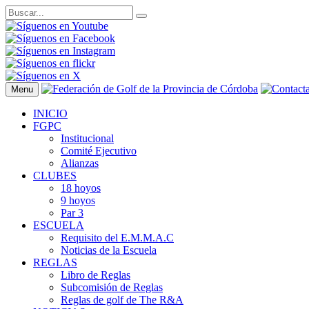
Menu
INICIO
FGPC
Institucional
Comité Ejecutivo
Alianzas
CLUBES
18 hoyos
9 hoyos
Par 3
ESCUELA
Requisito del E.M.M.A.C
Noticias de la Escuela
REGLAS
Libro de Reglas
Subcomisión de Reglas
Reglas de golf de The R&A