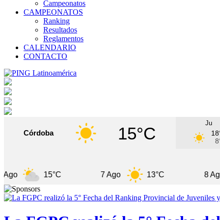
Campeonatos
CAMPEONATOS
Ranking
Resultados
Reglamentos
CALENDARIO
CONTACTO
Ju
15°C
Córdoba
18
8
15°C
7 Ago
13°C
8 Ago