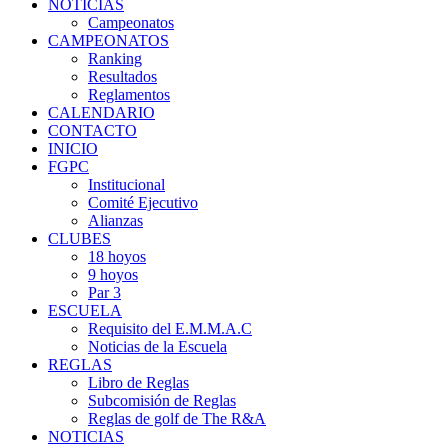
NOTICIAS
Campeonatos
CAMPEONATOS
Ranking
Resultados
Reglamentos
CALENDARIO
CONTACTO
INICIO
FGPC
Institucional
Comité Ejecutivo
Alianzas
CLUBES
18 hoyos
9 hoyos
Par 3
ESCUELA
Requisito del E.M.M.A.C
Noticias de la Escuela
REGLAS
Libro de Reglas
Subcomisión de Reglas
Reglas de golf de The R&A
NOTICIAS