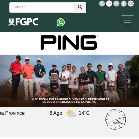
Menu
14°C
7 Ago
12°C
8 Ago