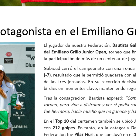
otagonista en el Emiliano G
El jugador de nuestra Federación,
Bautista Ga
del Emiliano Grillo Junior Open
, torneo que fi
la participación de más de un centenar de juga
Gabioud cerró el campeonato con una ronda 
(-7)
, resultado que le permitió quedarse con el
de las tres jornadas. En su recorrido decis
birdies en momentos clave, manteniendo regula
Tras la consagración, Bautista expresó:
“Com
torneo, pero vine a disfrutar y ver si podía sa
fue hermoso; hacía mucho que no ganaba y hace
En el
Top 10
del certamen también se ubicó
con
212 golpes
. En tanto, en la categoría
Da
Federación fue
Pilar Fiuri
, que concluyó en el
1