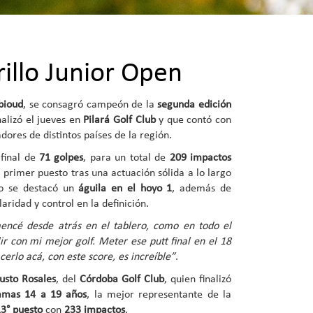
rillo Junior Open
bioud
, se consagró campeón de la
segunda edición
nalizó el jueves en
Pilará Golf Club
y que contó con
dores de distintos países de la región.
final de
71 golpes
, para un total de
209 impactos
 primer puesto tras una actuación sólida a lo largo
ivo se destacó un
águila en el hoyo 1
, además de
ridad y control en la definición.
encé desde atrás en el tablero, como en todo el
lir con mi mejor golf. Meter ese putt final en el 18
rlo acá, con este score, es increíble”
.
Justo Rosales
, del
Córdoba Golf Club
, quien finalizó
mas 14 a 19 años
, la mejor representante de la
3° puesto
con
233 impactos
.