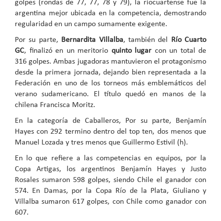
golpes (rondas de 77, 77, 78 y 79), la riocuartense fue la
argentina mejor ubicada en la competencia, demostrando
regularidad en un campo sumamente exigente.
Por su parte,
Bernardita Villalba
, también del
Río Cuarto
GC
, finalizó en un meritorio
quinto lugar
con un total de
316 golpes. Ambas jugadoras mantuvieron el protagonismo
desde la primera jornada, dejando bien representada a la
Federación en uno de los torneos más emblemáticos del
verano sudamericano. El título quedó en manos de la
chilena Francisca Moritz.
En la categoría de Caballeros, Por su parte, Benjamín
Hayes con 292 termino dentro del top ten, dos menos que
Manuel Lozada y tres menos que Guillermo Estivil (h).
En lo que refiere a las competencias en equipos, por la
Copa Artigas, los argentinos Benjamín Hayes y Justo
Rosales sumaron 598 golpes, siendo Chile el ganador con
574. En Damas, por la Copa Río de la Plata, Giuliano y
Villalba sumaron 617 golpes, con Chile como ganador con
607.