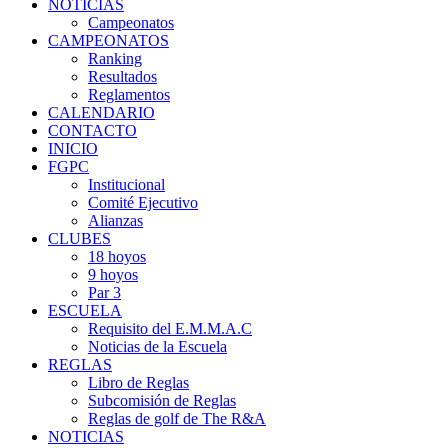
NOTICIAS
Campeonatos
CAMPEONATOS
Ranking
Resultados
Reglamentos
CALENDARIO
CONTACTO
INICIO
FGPC
Institucional
Comité Ejecutivo
Alianzas
CLUBES
18 hoyos
9 hoyos
Par 3
ESCUELA
Requisito del E.M.M.A.C
Noticias de la Escuela
REGLAS
Libro de Reglas
Subcomisión de Reglas
Reglas de golf de The R&A
NOTICIAS