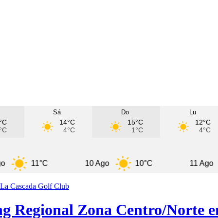
Sá
Do
Lu
°C
14°C
15°C
12°C
°C
4°C
1°C
4°C
11°C
10 Ago
10°C
11 Ago
9
ing Regional Zona Centro/Norte 