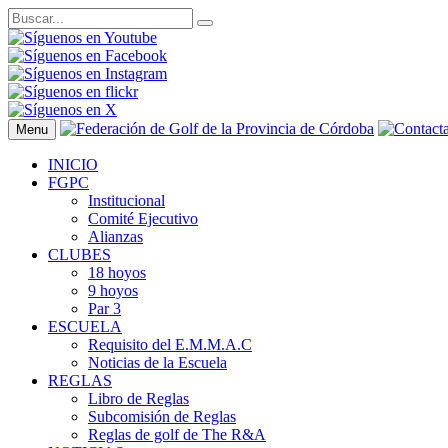
Menu
INICIO
FGPC
Institucional
Comité Ejecutivo
Alianzas
CLUBES
18 hoyos
9 hoyos
Par 3
ESCUELA
Requisito del E.M.M.A.C
Noticias de la Escuela
REGLAS
Libro de Reglas
Subcomisión de Reglas
Reglas de golf de The R&A