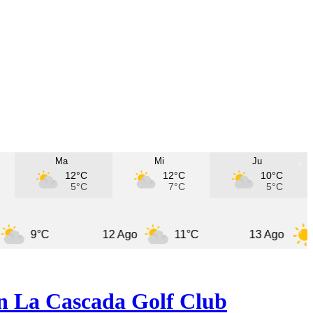
Ma
Mi
Ju
12°C
12°C
10°C
5°C
7°C
5°C
°C
12 Ago
11°C
13 Ago
11°C
en La Cascada Golf Club