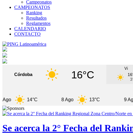
Campeonatos
CAMPEONATOS
Ranking
Resultados
Reglamentos
CALENDARIO
CONTACTO
Vi
16°C
Córdoba
16
3
14°C
8 Ago
13°C
9 Ago
Se acerca la 2° Fecha del Rank