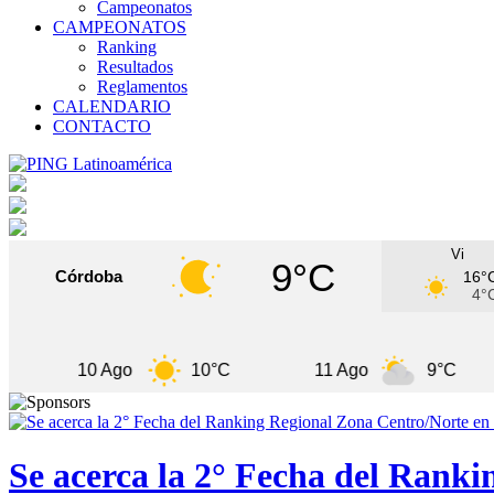
Campeonatos
CAMPEONATOS
Ranking
Resultados
Reglamentos
CALENDARIO
CONTACTO
Vi
9°C
Córdoba
16°
4°
10 Ago
10°C
11 Ago
9°C
1
Se acerca la 2° Fecha del Rank