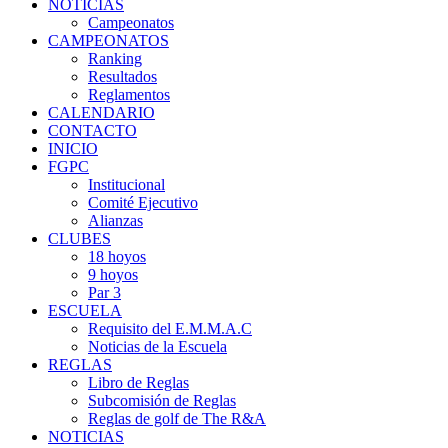
NOTICIAS
Campeonatos
CAMPEONATOS
Ranking
Resultados
Reglamentos
CALENDARIO
CONTACTO
INICIO
FGPC
Institucional
Comité Ejecutivo
Alianzas
CLUBES
18 hoyos
9 hoyos
Par 3
ESCUELA
Requisito del E.M.M.A.C
Noticias de la Escuela
REGLAS
Libro de Reglas
Subcomisión de Reglas
Reglas de golf de The R&A
NOTICIAS