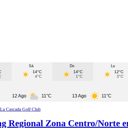
Sá
Do
Lu
C
14°C
14°C
12°C
C
4°C
1°C
3°C
2 Ago
11°C
13 Ago
11°C
Cord
ing Regional Zona Centro/Norte 