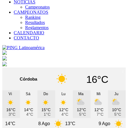
NOTICIAS
Campeonatos
CAMPEONATOS
Ranking
Resultados
Reglamentos
CALENDARIO
CONTACTO
16°C
Córdoba
Vi
Sá
Do
Lu
Ma
Mi
Ju
16°C
14°C
15°C
12°C
12°C
12°C
10°C
3°C
4°C
1°C
4°C
5°C
7°C
5°C
8 Ago
13°C
9 Ago
11°C