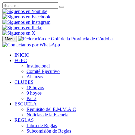
Menu
INICIO
FGPC
Institucional
Comité Ejecutivo
Alianzas
CLUBES
18 hoyos
9 hoyos
Par 3
ESCUELA
Requisito del E.M.M.A.C
Noticias de la Escuela
REGLAS
Libro de Reglas
Subcomisión de Reglas