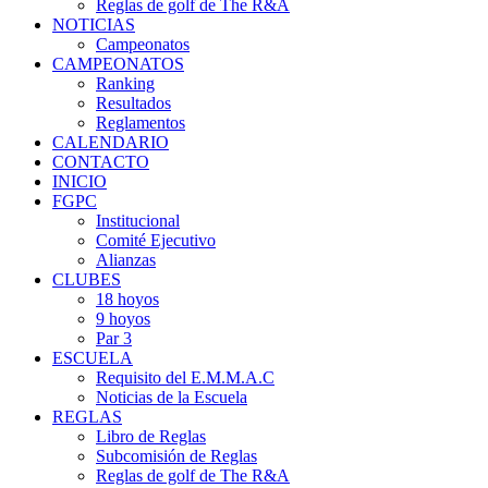
Reglas de golf de The R&A
NOTICIAS
Campeonatos
CAMPEONATOS
Ranking
Resultados
Reglamentos
CALENDARIO
CONTACTO
INICIO
FGPC
Institucional
Comité Ejecutivo
Alianzas
CLUBES
18 hoyos
9 hoyos
Par 3
ESCUELA
Requisito del E.M.M.A.C
Noticias de la Escuela
REGLAS
Libro de Reglas
Subcomisión de Reglas
Reglas de golf de The R&A