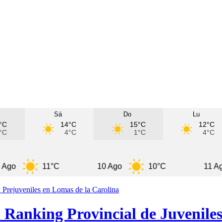
Sá
Do
Lu
°C
14°C
15°C
12°C
°C
4°C
1°C
4°C
11°C
10 Ago
10°C
11 Ago
 Ranking Provincial de Juveniles