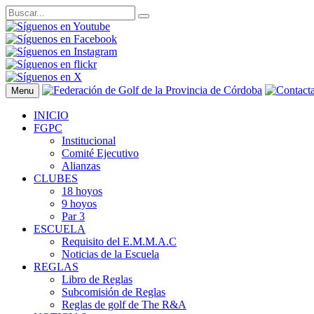
Menu
INICIO
FGPC
Institucional
Comité Ejecutivo
Alianzas
CLUBES
18 hoyos
9 hoyos
Par 3
ESCUELA
Requisito del E.M.M.A.C
Noticias de la Escuela
REGLAS
Libro de Reglas
Subcomisión de Reglas
Reglas de golf de The R&A