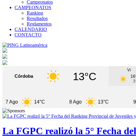
Campeonatos
CAMPEONATOS
Ranking
Resultados
Reglamentos
CALENDARIO
CONTACTO
Vi
13°C
Córdoba
16
3
o
14°C
8 Ago
13°C
9 Ago
La FGPC realizó la 5° Fecha del