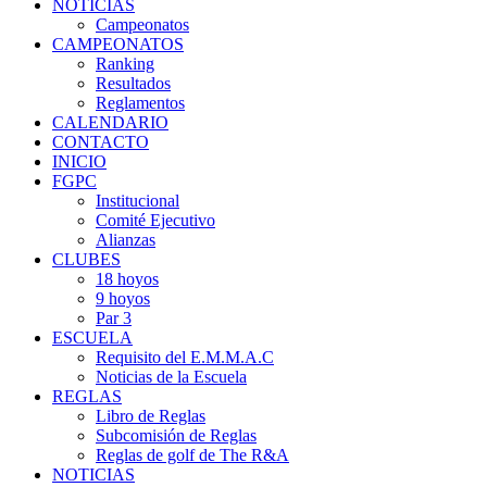
NOTICIAS
Campeonatos
CAMPEONATOS
Ranking
Resultados
Reglamentos
CALENDARIO
CONTACTO
INICIO
FGPC
Institucional
Comité Ejecutivo
Alianzas
CLUBES
18 hoyos
9 hoyos
Par 3
ESCUELA
Requisito del E.M.M.A.C
Noticias de la Escuela
REGLAS
Libro de Reglas
Subcomisión de Reglas
Reglas de golf de The R&A
NOTICIAS