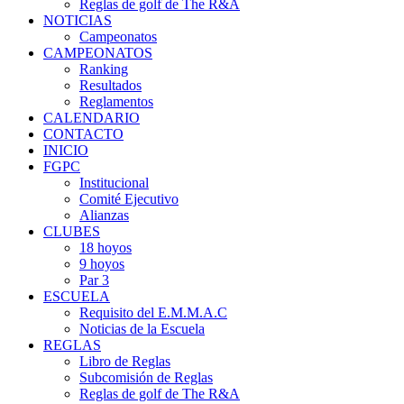
Reglas de golf de The R&A
NOTICIAS
Campeonatos
CAMPEONATOS
Ranking
Resultados
Reglamentos
CALENDARIO
CONTACTO
INICIO
FGPC
Institucional
Comité Ejecutivo
Alianzas
CLUBES
18 hoyos
9 hoyos
Par 3
ESCUELA
Requisito del E.M.M.A.C
Noticias de la Escuela
REGLAS
Libro de Reglas
Subcomisión de Reglas
Reglas de golf de The R&A