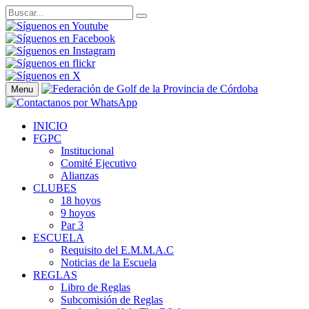
Menu
INICIO
FGPC
Institucional
Comité Ejecutivo
Alianzas
CLUBES
18 hoyos
9 hoyos
Par 3
ESCUELA
Requisito del E.M.M.A.C
Noticias de la Escuela
REGLAS
Libro de Reglas
Subcomisión de Reglas