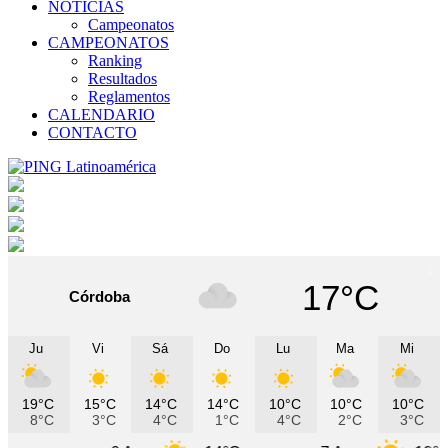
NOTICIAS
Campeonatos
CAMPEONATOS
Ranking
Resultados
Reglamentos
CALENDARIO
CONTACTO
17°C
Córdoba
Ju
Vi
Sá
Do
Lu
Ma
Mi
19°C
15°C
14°C
14°C
10°C
10°C
10°C
8°C
3°C
4°C
1°C
4°C
2°C
3°C