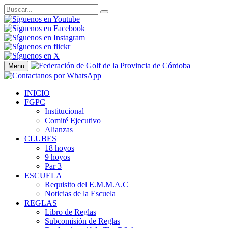
Menu
INICIO
FGPC
Institucional
Comité Ejecutivo
Alianzas
CLUBES
18 hoyos
9 hoyos
Par 3
ESCUELA
Requisito del E.M.M.A.C
Noticias de la Escuela
REGLAS
Libro de Reglas
Subcomisión de Reglas