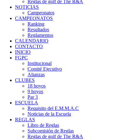
Reglas de golf de The R&A
NOTICIAS
Campeonatos
CAMPEONATOS
Ranking
Resultados
Reglamentos
CALENDARIO
CONTACTO
INICIO
FGPC
Institucional
Comité Ejecutivo
Alianzas
CLUBES
18 hoyos
9 hoyos
Par 3
ESCUELA
Requisito del E.M.M.A.C
Noticias de la Escuela
REGLAS
Libro de Reglas
Subcomisión de Reglas
Reglas de golf de The R&A