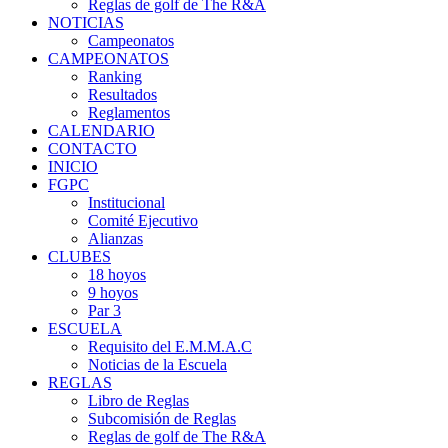
Reglas de golf de The R&A
NOTICIAS
Campeonatos
CAMPEONATOS
Ranking
Resultados
Reglamentos
CALENDARIO
CONTACTO
INICIO
FGPC
Institucional
Comité Ejecutivo
Alianzas
CLUBES
18 hoyos
9 hoyos
Par 3
ESCUELA
Requisito del E.M.M.A.C
Noticias de la Escuela
REGLAS
Libro de Reglas
Subcomisión de Reglas
Reglas de golf de The R&A