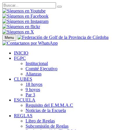
Menu
INICIO
FGPC
Institucional
Comité Ejecutivo
Alianzas
CLUBES
18 hoyos
9 hoyos
Par 3
ESCUELA
Requisito del E.M.M.A.C
Noticias de la Escuela
REGLAS
Libro de Reglas
Subcomisión de Reglas