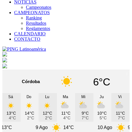
NOTICIAS
Campeonatos
CAMPEONATOS
Ranking
Resultados
Reglamentos
CALENDARIO
CONTACTO
6°C
Córdoba
Sá
Do
Lu
Ma
Mi
Ju
Vi
13°C
14°C
12°C
11°C
9°C
10°C
11°C
4°C
2°C
2°C
4°C
7°C
5°C
7°C
9 Ago
14°C
10 Ago
9°C