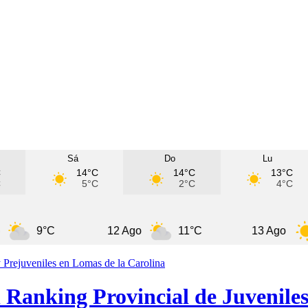
Sá
Do
Lu
C
14°C
14°C
13°C
C
5°C
2°C
4°C
9°C
12 Ago
11°C
13 Ago
11°
 Ranking Provincial de Juveniles