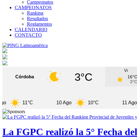
Campeonatos
CAMPEONATOS
Ranking
Resultados
Reglamentos
CALENDARIO
CONTACTO
Vi
3°C
Córdoba
16°
3°
11°C
10 Ago
10°C
11 Ago
La FGPC realizó la 5° Fecha del