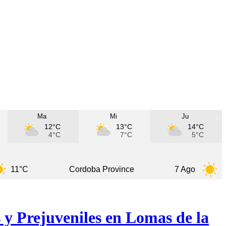
Ma
Mi
Ju
12°C
13°C
14°C
4°C
7°C
5°C
C
Cordoba Province
7 Ago
14°C
 y Prejuveniles en Lomas de la