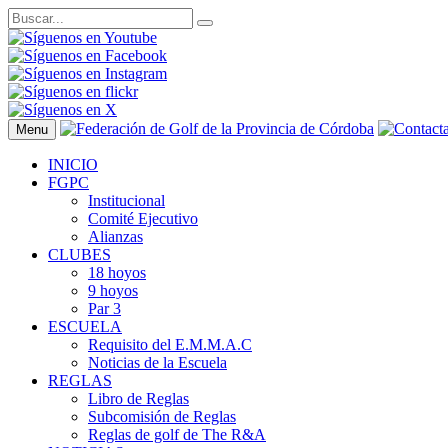
Menu
INICIO
FGPC
Institucional
Comité Ejecutivo
Alianzas
CLUBES
18 hoyos
9 hoyos
Par 3
ESCUELA
Requisito del E.M.M.A.C
Noticias de la Escuela
REGLAS
Libro de Reglas
Subcomisión de Reglas
Reglas de golf de The R&A