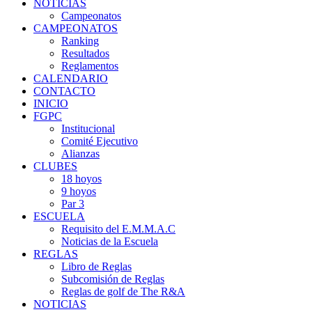
NOTICIAS
Campeonatos
CAMPEONATOS
Ranking
Resultados
Reglamentos
CALENDARIO
CONTACTO
INICIO
FGPC
Institucional
Comité Ejecutivo
Alianzas
CLUBES
18 hoyos
9 hoyos
Par 3
ESCUELA
Requisito del E.M.M.A.C
Noticias de la Escuela
REGLAS
Libro de Reglas
Subcomisión de Reglas
Reglas de golf de The R&A
NOTICIAS