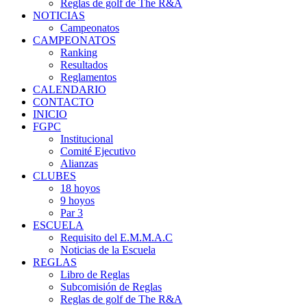
Reglas de golf de The R&A
NOTICIAS
Campeonatos
CAMPEONATOS
Ranking
Resultados
Reglamentos
CALENDARIO
CONTACTO
INICIO
FGPC
Institucional
Comité Ejecutivo
Alianzas
CLUBES
18 hoyos
9 hoyos
Par 3
ESCUELA
Requisito del E.M.M.A.C
Noticias de la Escuela
REGLAS
Libro de Reglas
Subcomisión de Reglas
Reglas de golf de The R&A