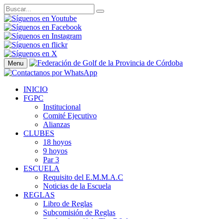
Menu
INICIO
FGPC
Institucional
Comité Ejecutivo
Alianzas
CLUBES
18 hoyos
9 hoyos
Par 3
ESCUELA
Requisito del E.M.M.A.C
Noticias de la Escuela
REGLAS
Libro de Reglas
Subcomisión de Reglas