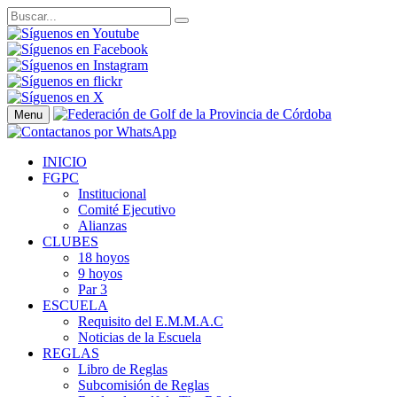
Menu
INICIO
FGPC
Institucional
Comité Ejecutivo
Alianzas
CLUBES
18 hoyos
9 hoyos
Par 3
ESCUELA
Requisito del E.M.M.A.C
Noticias de la Escuela
REGLAS
Libro de Reglas
Subcomisión de Reglas