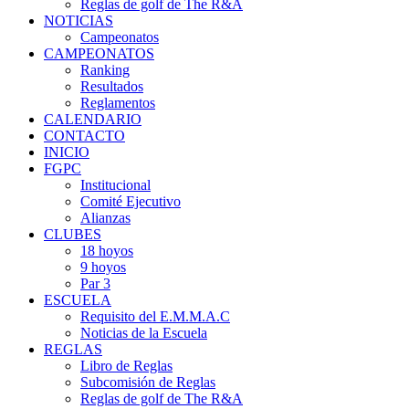
Reglas de golf de The R&A
NOTICIAS
Campeonatos
CAMPEONATOS
Ranking
Resultados
Reglamentos
CALENDARIO
CONTACTO
INICIO
FGPC
Institucional
Comité Ejecutivo
Alianzas
CLUBES
18 hoyos
9 hoyos
Par 3
ESCUELA
Requisito del E.M.M.A.C
Noticias de la Escuela
REGLAS
Libro de Reglas
Subcomisión de Reglas
Reglas de golf de The R&A