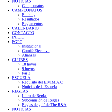
NOTICIAS
Campeonatos
CAMPEONATOS
Ranking
Resultados
Reglamentos
CALENDARIO
CONTACTO
INICIO
FGPC
Institucional
Comité Ejecutivo
Alianzas
CLUBES
18 hoyos
9 hoyos
Par 3
ESCUELA
Requisito del E.M.M.A.C
Noticias de la Escuela
REGLAS
Libro de Reglas
Subcomisión de Reglas
Reglas de golf de The R&A
NOTICIAS