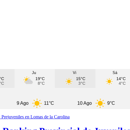
Ju
Vi
Sá
°C
19°C
15°C
14°C
°C
8°C
3°C
4°C
9 Ago
11°C
10 Ago
9°C
11 