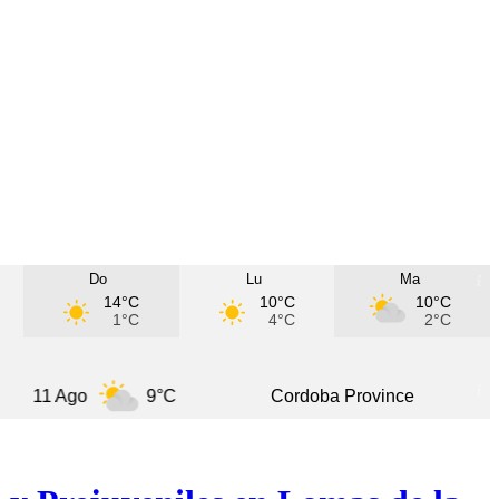
Do
Lu
Ma
14°C
10°C
10°C
1°C
4°C
2°C
Ago
9°C
Cordoba Province
5 Ago