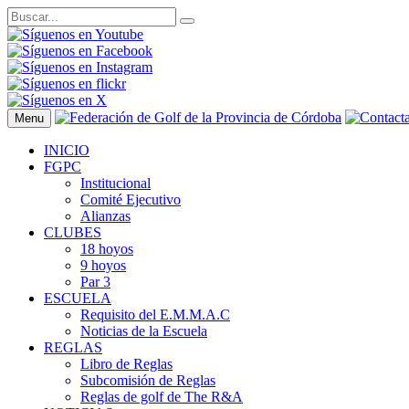
Menu
INICIO
FGPC
Institucional
Comité Ejecutivo
Alianzas
CLUBES
18 hoyos
9 hoyos
Par 3
ESCUELA
Requisito del E.M.M.A.C
Noticias de la Escuela
REGLAS
Libro de Reglas
Subcomisión de Reglas
Reglas de golf de The R&A