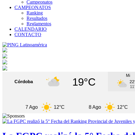
Campeonatos
CAMPEONATOS
Ranking
Resultados
Reglamentos
CALENDARIO
CONTACTO
Mi
19°C
Córdoba
22
11
7 Ago
12°C
8 Ago
12°C