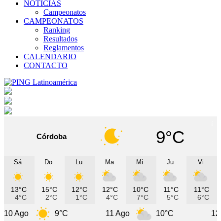
NOTICIAS
Campeonatos
CAMPEONATOS
Ranking
Resultados
Reglamentos
CALENDARIO
CONTACTO
9°C
Córdoba
Sá
Do
Lu
Ma
Mi
Ju
Vi
13°C
15°C
12°C
12°C
10°C
11°C
11°C
4°C
2°C
1°C
4°C
7°C
5°C
6°C
9°C
11 Ago
10°C
12 Ago