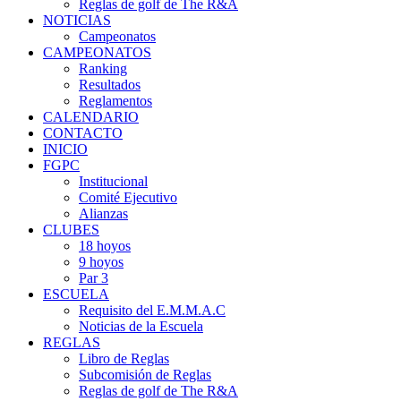
Reglas de golf de The R&A
NOTICIAS
Campeonatos
CAMPEONATOS
Ranking
Resultados
Reglamentos
CALENDARIO
CONTACTO
INICIO
FGPC
Institucional
Comité Ejecutivo
Alianzas
CLUBES
18 hoyos
9 hoyos
Par 3
ESCUELA
Requisito del E.M.M.A.C
Noticias de la Escuela
REGLAS
Libro de Reglas
Subcomisión de Reglas
Reglas de golf de The R&A