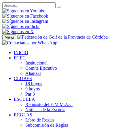
Menu
INICIO
FGPC
Institucional
Comité Ejecutivo
Alianzas
CLUBES
18 hoyos
9 hoyos
Par 3
ESCUELA
Requisito del E.M.M.A.C
Noticias de la Escuela
REGLAS
Libro de Reglas
Subcomisión de Reglas