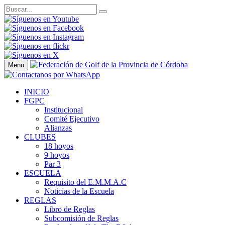
Menu
INICIO
FGPC
Institucional
Comité Ejecutivo
Alianzas
CLUBES
18 hoyos
9 hoyos
Par 3
ESCUELA
Requisito del E.M.M.A.C
Noticias de la Escuela
REGLAS
Libro de Reglas
Subcomisión de Reglas