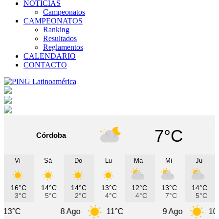
NOTICIAS
Campeonatos
CAMPEONATOS
Ranking
Resultados
Reglamentos
CALENDARIO
CONTACTO
7°C
Córdoba
Vi
Sá
Do
Lu
Ma
Mi
Ju
16°C
14°C
14°C
13°C
12°C
13°C
14°C
3°C
5°C
2°C
4°C
4°C
7°C
5°C
8 Ago
11°C
9 Ago
10°C