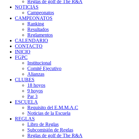
Reglas de golf de The R&A
NOTICIAS
Campeonatos
CAMPEONATOS
Ranking
Resultados
Reglamentos
CALENDARIO
CONTACTO
INICIO
FGPC
Institucional
Comité Ejecutivo
Alianzas
CLUBES
18 hoyos
9 hoyos
Par 3
ESCUELA
Requisito del E.M.M.A.C
Noticias de la Escuela
REGLAS
Libro de Reglas
Subcomisión de Reglas
Reglas de golf de The R&A