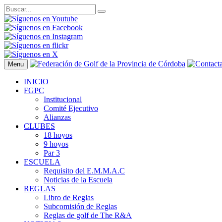
Menu
INICIO
FGPC
Institucional
Comité Ejecutivo
Alianzas
CLUBES
18 hoyos
9 hoyos
Par 3
ESCUELA
Requisito del E.M.M.A.C
Noticias de la Escuela
REGLAS
Libro de Reglas
Subcomisión de Reglas
Reglas de golf de The R&A