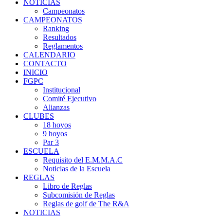
NOTICIAS
Campeonatos
CAMPEONATOS
Ranking
Resultados
Reglamentos
CALENDARIO
CONTACTO
INICIO
FGPC
Institucional
Comité Ejecutivo
Alianzas
CLUBES
18 hoyos
9 hoyos
Par 3
ESCUELA
Requisito del E.M.M.A.C
Noticias de la Escuela
REGLAS
Libro de Reglas
Subcomisión de Reglas
Reglas de golf de The R&A
NOTICIAS