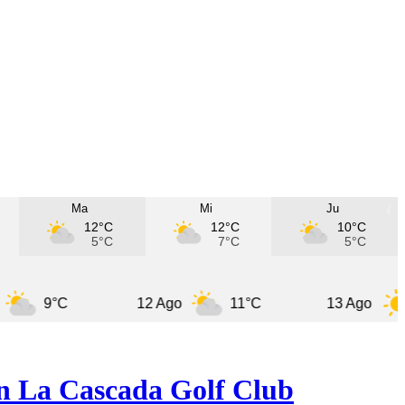
Ma
Mi
Ju
12°C
12°C
10°C
5°C
7°C
5°C
°C
12 Ago
11°C
13 Ago
11°C
en La Cascada Golf Club