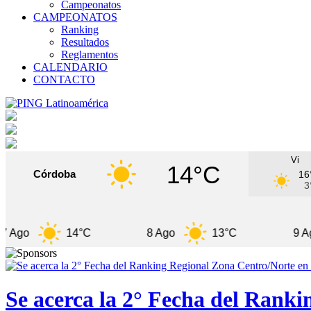
Campeonatos
CAMPEONATOS
Ranking
Resultados
Reglamentos
CALENDARIO
CONTACTO
Vi
14°C
Córdoba
16
3
14°C
8 Ago
13°C
9 Ago
Se acerca la 2° Fecha del Rank