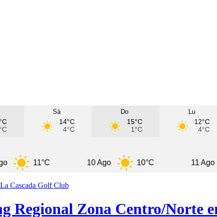
Sá
Do
Lu
°C
14°C
15°C
12°C
°C
4°C
1°C
4°C
11°C
10 Ago
10°C
11 Ago
9
ing Regional Zona Centro/Norte 