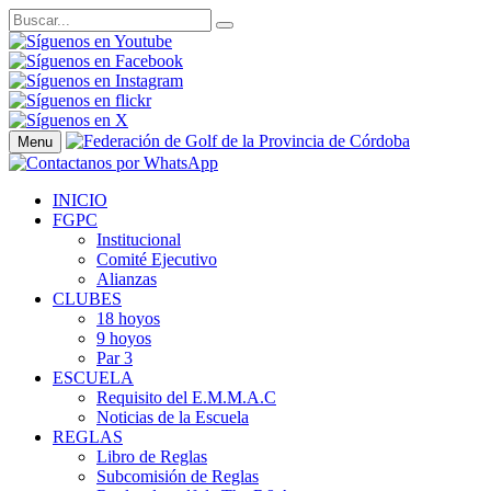
Menu
INICIO
FGPC
Institucional
Comité Ejecutivo
Alianzas
CLUBES
18 hoyos
9 hoyos
Par 3
ESCUELA
Requisito del E.M.M.A.C
Noticias de la Escuela
REGLAS
Libro de Reglas
Subcomisión de Reglas