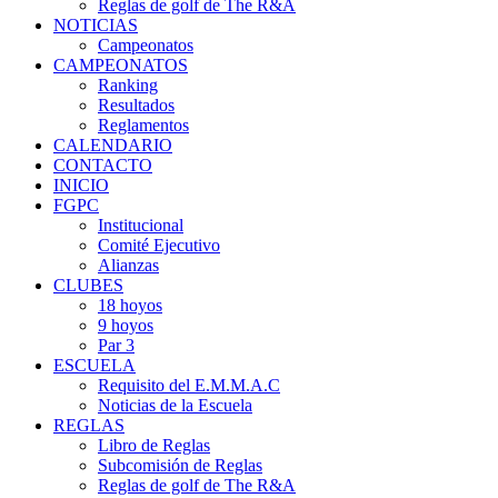
Reglas de golf de The R&A
NOTICIAS
Campeonatos
CAMPEONATOS
Ranking
Resultados
Reglamentos
CALENDARIO
CONTACTO
INICIO
FGPC
Institucional
Comité Ejecutivo
Alianzas
CLUBES
18 hoyos
9 hoyos
Par 3
ESCUELA
Requisito del E.M.M.A.C
Noticias de la Escuela
REGLAS
Libro de Reglas
Subcomisión de Reglas
Reglas de golf de The R&A