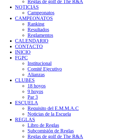
Reglas de golf de The R&A
NOTICIAS
Campeonatos
CAMPEONATOS
Ranking
Resultados
Reglamentos
CALENDARIO
CONTACTO
INICIO
FGPC
Institucional
Comité Ejecutivo
Alianzas
CLUBES
18 hoyos
9 hoyos
Par 3
ESCUELA
Requisito del E.M.M.A.C
Noticias de la Escuela
REGLAS
Libro de Reglas
Subcomisión de Reglas
Reglas de golf de The R&A