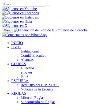
Menu
INICIO
FGPC
Institucional
Comité Ejecutivo
Alianzas
CLUBES
18 hoyos
9 hoyos
Par 3
ESCUELA
Requisito del E.M.M.A.C
Noticias de la Escuela
REGLAS
Libro de Reglas
Subcomisión de Reglas