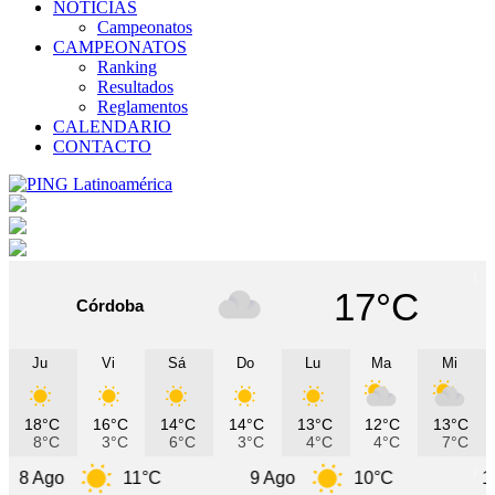
NOTICIAS
Campeonatos
CAMPEONATOS
Ranking
Resultados
Reglamentos
CALENDARIO
CONTACTO
17°C
Córdoba
Ju
Vi
Sá
Do
Lu
Ma
Mi
18°C
16°C
14°C
14°C
13°C
12°C
13°C
8°C
3°C
6°C
3°C
4°C
4°C
7°C
11°C
9 Ago
10°C
10 Ago