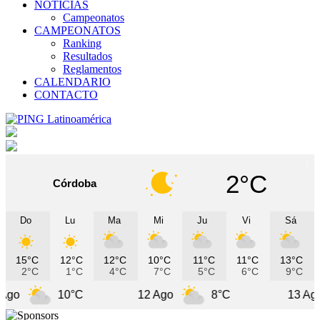
NOTICIAS
Campeonatos
CAMPEONATOS
Ranking
Resultados
Reglamentos
CALENDARIO
CONTACTO
2°C
Córdoba
Do
Lu
Ma
Mi
Ju
Vi
Sá
15°C
12°C
12°C
10°C
11°C
11°C
13°C
2°C
1°C
4°C
7°C
5°C
6°C
9°C
10°C
12 Ago
8°C
13 Ago