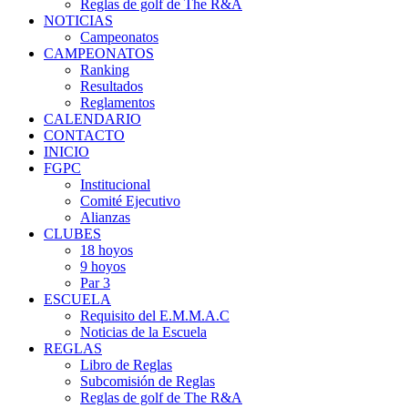
Reglas de golf de The R&A
NOTICIAS
Campeonatos
CAMPEONATOS
Ranking
Resultados
Reglamentos
CALENDARIO
CONTACTO
INICIO
FGPC
Institucional
Comité Ejecutivo
Alianzas
CLUBES
18 hoyos
9 hoyos
Par 3
ESCUELA
Requisito del E.M.M.A.C
Noticias de la Escuela
REGLAS
Libro de Reglas
Subcomisión de Reglas
Reglas de golf de The R&A