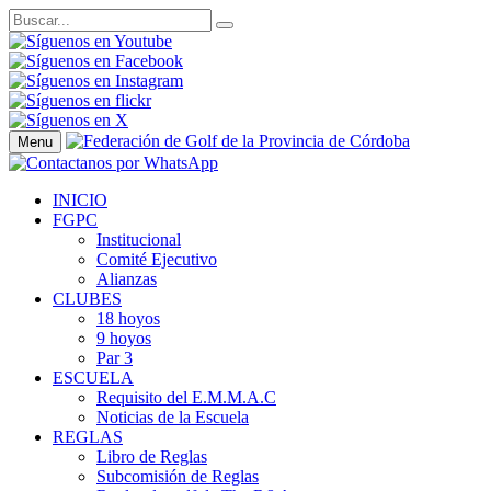
Menu
INICIO
FGPC
Institucional
Comité Ejecutivo
Alianzas
CLUBES
18 hoyos
9 hoyos
Par 3
ESCUELA
Requisito del E.M.M.A.C
Noticias de la Escuela
REGLAS
Libro de Reglas
Subcomisión de Reglas