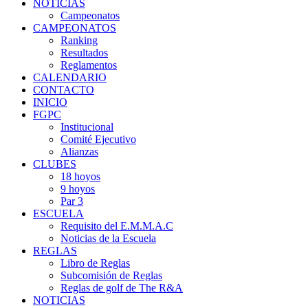
NOTICIAS
Campeonatos
CAMPEONATOS
Ranking
Resultados
Reglamentos
CALENDARIO
CONTACTO
INICIO
FGPC
Institucional
Comité Ejecutivo
Alianzas
CLUBES
18 hoyos
9 hoyos
Par 3
ESCUELA
Requisito del E.M.M.A.C
Noticias de la Escuela
REGLAS
Libro de Reglas
Subcomisión de Reglas
Reglas de golf de The R&A
NOTICIAS