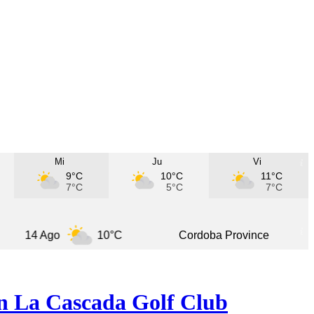
Mi
Ju
Vi
9°C
10°C
11°C
7°C
5°C
7°C
 Ago
10°C
Cordoba Province
8 Ago
en La Cascada Golf Club