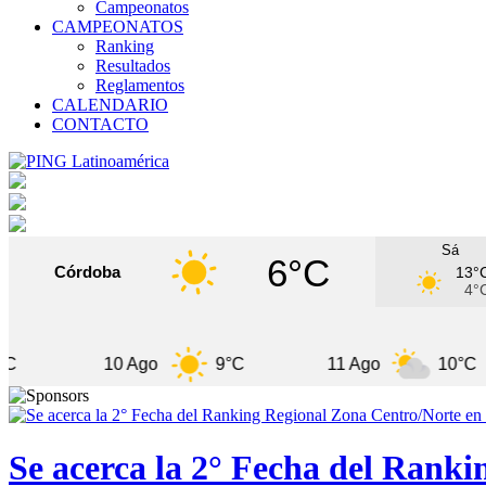
Campeonatos
CAMPEONATOS
Ranking
Resultados
Reglamentos
CALENDARIO
CONTACTO
Sá
6°C
Córdoba
13°
4°
10 Ago
9°C
11 Ago
10°C
Se acerca la 2° Fecha del Rank