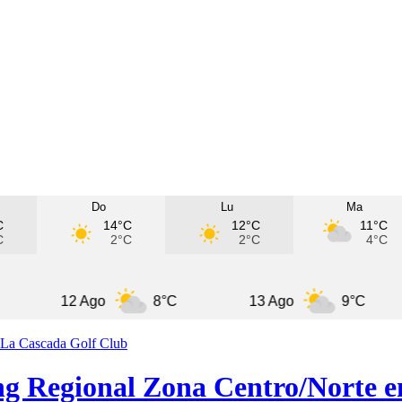
Do
Lu
Ma
C
14°C
12°C
11°C
C
2°C
2°C
4°C
12 Ago
8°C
13 Ago
9°C
14
ing Regional Zona Centro/Norte 