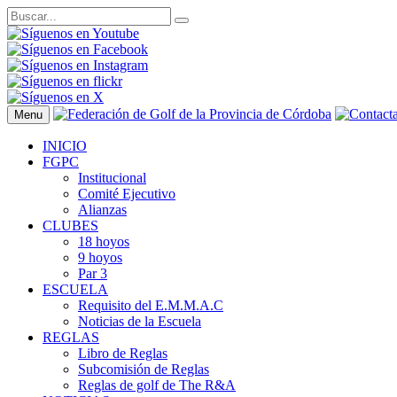
Menu
INICIO
FGPC
Institucional
Comité Ejecutivo
Alianzas
CLUBES
18 hoyos
9 hoyos
Par 3
ESCUELA
Requisito del E.M.M.A.C
Noticias de la Escuela
REGLAS
Libro de Reglas
Subcomisión de Reglas
Reglas de golf de The R&A