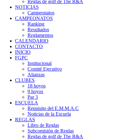
Reglas de golf de The R&A
NOTICIAS
Campeonatos
CAMPEONATOS
Ranking
Resultados
Reglamentos
CALENDARIO
CONTACTO
INICIO
FGPC
Institucional
Comité Ejecutivo
Alianzas
CLUBES
18 hoyos
9 hoyos
Par 3
ESCUELA
Requisito del E.M.M.A.C
Noticias de la Escuela
REGLAS
Libro de Reglas
Subcomisión de Reglas
Reglas de golf de The R&A