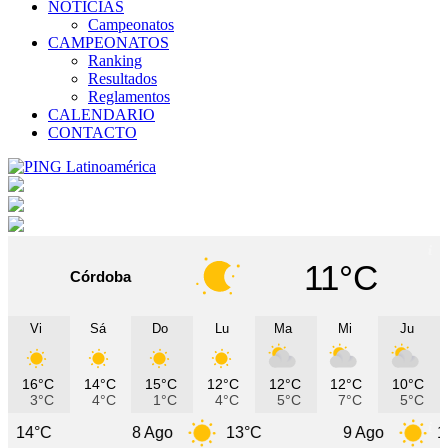
NOTICIAS
Campeonatos
CAMPEONATOS
Ranking
Resultados
Reglamentos
CALENDARIO
CONTACTO
11°C
Córdoba
Vi
Sá
Do
Lu
Ma
Mi
Ju
16°C
14°C
15°C
12°C
12°C
12°C
10°C
3°C
4°C
1°C
4°C
5°C
7°C
5°C
8 Ago
13°C
9 Ago
11°C