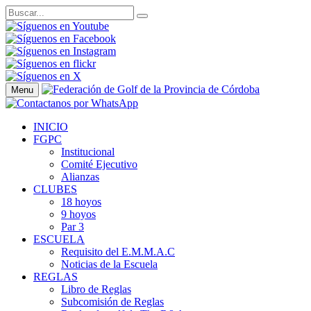
Menu
INICIO
FGPC
Institucional
Comité Ejecutivo
Alianzas
CLUBES
18 hoyos
9 hoyos
Par 3
ESCUELA
Requisito del E.M.M.A.C
Noticias de la Escuela
REGLAS
Libro de Reglas
Subcomisión de Reglas