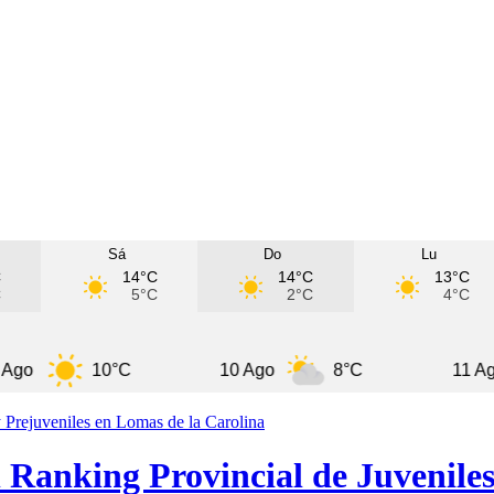
Sá
Do
Lu
C
14°C
14°C
13°C
C
5°C
2°C
4°C
10°C
10 Ago
8°C
11 Ago
 Ranking Provincial de Juveniles