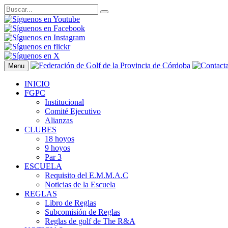
Menu
INICIO
FGPC
Institucional
Comité Ejecutivo
Alianzas
CLUBES
18 hoyos
9 hoyos
Par 3
ESCUELA
Requisito del E.M.M.A.C
Noticias de la Escuela
REGLAS
Libro de Reglas
Subcomisión de Reglas
Reglas de golf de The R&A