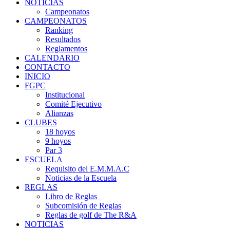
NOTICIAS
Campeonatos
CAMPEONATOS
Ranking
Resultados
Reglamentos
CALENDARIO
CONTACTO
INICIO
FGPC
Institucional
Comité Ejecutivo
Alianzas
CLUBES
18 hoyos
9 hoyos
Par 3
ESCUELA
Requisito del E.M.M.A.C
Noticias de la Escuela
REGLAS
Libro de Reglas
Subcomisión de Reglas
Reglas de golf de The R&A
NOTICIAS