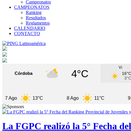
Campeonatos
CAMPEONATOS
Ranking
Resultados
Reglamentos
CALENDARIO
CONTACTO
Vi
4°C
Córdoba
16°
3°
o
13°C
8 Ago
11°C
9 Ago
La FGPC realizó la 5° Fecha del