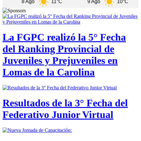
8 Ago
11°C
9 Ago
10°C
10 
La FGPC realizó la 5° Fecha
del Ranking Provincial de
Juveniles y Prejuveniles en
Lomas de la Carolina
Resultados de la 3° Fecha del
Federativo Junior Virtual