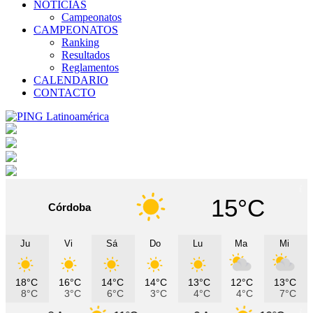
NOTICIAS
Campeonatos
CAMPEONATOS
Ranking
Resultados
Reglamentos
CALENDARIO
CONTACTO
15°C
Córdoba
Ju
Vi
Sá
Do
Lu
Ma
Mi
18°C
16°C
14°C
14°C
13°C
12°C
13°C
8°C
3°C
6°C
3°C
4°C
4°C
7°C