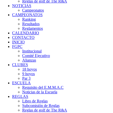
Reglas de golf de The R&A
NOTICIAS
Campeonatos
CAMPEONATOS
Ranking
Resultados
Reglamentos
CALENDARIO
CONTACTO
INICIO
FGPC
Institucional
Comité Ejecutivo
Alianzas
CLUBES
18 hoyos
9 hoyos
Par 3
ESCUELA
Requisito del E.M.M.A.C
Noticias de la Escuela
REGLAS
Libro de Reglas
Subcomisión de Reglas
Reglas de golf de The R&A