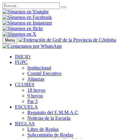
Menu
INICIO
FGPC
Institucional
Comité Ejecutivo
Alianzas
CLUBES
18 hoyos
9 hoyos
Par 3
ESCUELA
Requisito del E.M.M.A.C
Noticias de la Escuela
REGLAS
Libro de Reglas
Subcomisión de Reglas