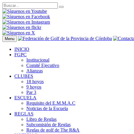
Menu
INICIO
FGPC
Institucional
Comité Ejecutivo
Alianzas
CLUBES
18 hoyos
9 hoyos
Par 3
ESCUELA
Requisito del E.M.M.A.C
Noticias de la Escuela
REGLAS
Libro de Reglas
Subcomisión de Reglas
Reglas de golf de The R&A