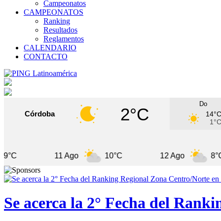
Campeonatos
CAMPEONATOS
Ranking
Resultados
Reglamentos
CALENDARIO
CONTACTO
Do
2°C
Córdoba
14°
1°
11 Ago
10°C
12 Ago
8°C
Se acerca la 2° Fecha del Rank