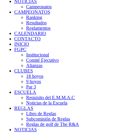
NOTICIAS
Campeonatos
CAMPEONATOS
Ranking
Resultados
Reglamentos
CALENDARIO
CONTACTO
INICIO
FGPC
Institucional
Comité Ejecutivo
Alianzas
CLUBES
18 hoyos
9 hoyos
Par 3
ESCUELA
Requisito del E.M.M.A.C
Noticias de la Escuela
REGLAS
Libro de Reglas
Subcomisión de Reglas
Reglas de golf de The R&A
NOTICIAS