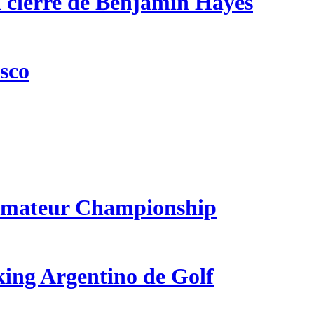
n cierre de Benjamín Hayes
csco
 Amateur Championship
king Argentino de Golf