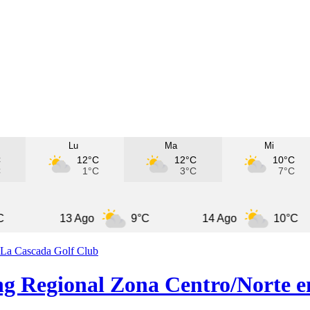
Lu
Ma
Mi
C
12°C
12°C
10°C
C
1°C
3°C
7°C
13 Ago
9°C
14 Ago
10°C
ing Regional Zona Centro/Norte 