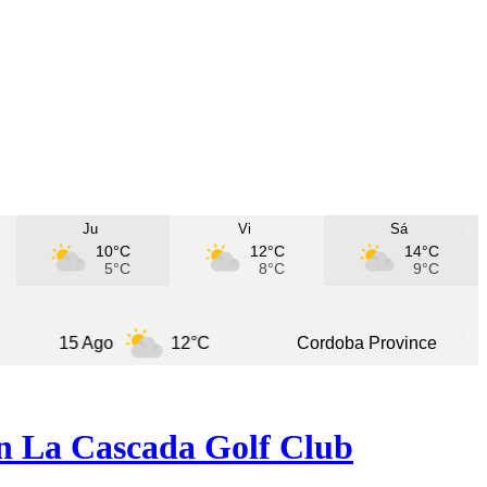
Ju
Vi
Sá
10°C
12°C
14°C
5°C
8°C
9°C
15 Ago
12°C
Cordoba Province
9 
en La Cascada Golf Club