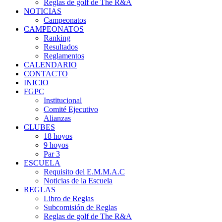
Reglas de golf de The R&A
NOTICIAS
Campeonatos
CAMPEONATOS
Ranking
Resultados
Reglamentos
CALENDARIO
CONTACTO
INICIO
FGPC
Institucional
Comité Ejecutivo
Alianzas
CLUBES
18 hoyos
9 hoyos
Par 3
ESCUELA
Requisito del E.M.M.A.C
Noticias de la Escuela
REGLAS
Libro de Reglas
Subcomisión de Reglas
Reglas de golf de The R&A