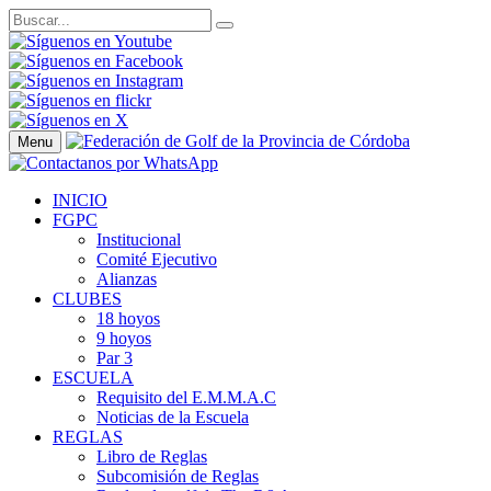
Menu
INICIO
FGPC
Institucional
Comité Ejecutivo
Alianzas
CLUBES
18 hoyos
9 hoyos
Par 3
ESCUELA
Requisito del E.M.M.A.C
Noticias de la Escuela
REGLAS
Libro de Reglas
Subcomisión de Reglas