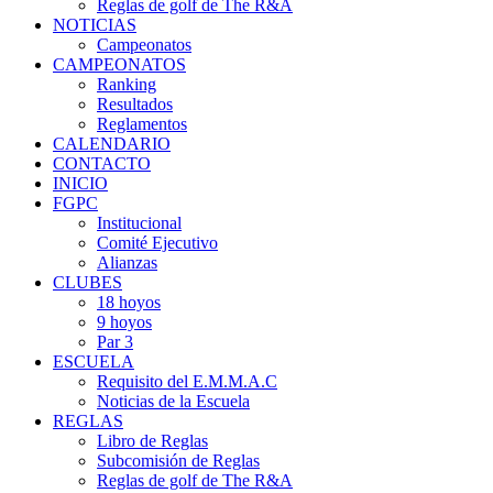
Reglas de golf de The R&A
NOTICIAS
Campeonatos
CAMPEONATOS
Ranking
Resultados
Reglamentos
CALENDARIO
CONTACTO
INICIO
FGPC
Institucional
Comité Ejecutivo
Alianzas
CLUBES
18 hoyos
9 hoyos
Par 3
ESCUELA
Requisito del E.M.M.A.C
Noticias de la Escuela
REGLAS
Libro de Reglas
Subcomisión de Reglas
Reglas de golf de The R&A