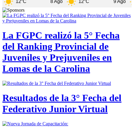
2°C
8 Ago
12°C
9 Ago
11°C
La FGPC realizó la 5° Fecha
del Ranking Provincial de
Juveniles y Prejuveniles en
Lomas de la Carolina
Resultados de la 3° Fecha del
Federativo Junior Virtual