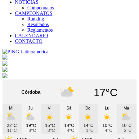
NOTICIAS
Campeonatos
CAMPEONATOS
Ranking
Resultados
Reglamentos
CALENDARIO
CONTACTO
17°C
Córdoba
Mi
Ju
Vi
Sá
Do
Lu
Ma
22°C
19°C
15°C
14°C
14°C
10°C
10°C
11°C
8°C
3°C
4°C
1°C
4°C
2°C