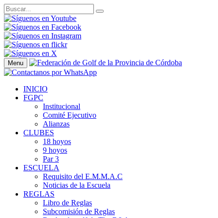
Menu
INICIO
FGPC
Institucional
Comité Ejecutivo
Alianzas
CLUBES
18 hoyos
9 hoyos
Par 3
ESCUELA
Requisito del E.M.M.A.C
Noticias de la Escuela
REGLAS
Libro de Reglas
Subcomisión de Reglas