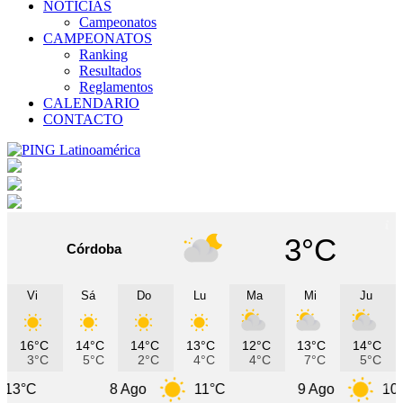
NOTICIAS
Campeonatos
CAMPEONATOS
Ranking
Resultados
Reglamentos
CALENDARIO
CONTACTO
3°C
Córdoba
Vi
Sá
Do
Lu
Ma
Mi
Ju
16°C
14°C
14°C
13°C
12°C
13°C
14°C
3°C
5°C
2°C
4°C
4°C
7°C
5°C
8 Ago
11°C
9 Ago
10°C