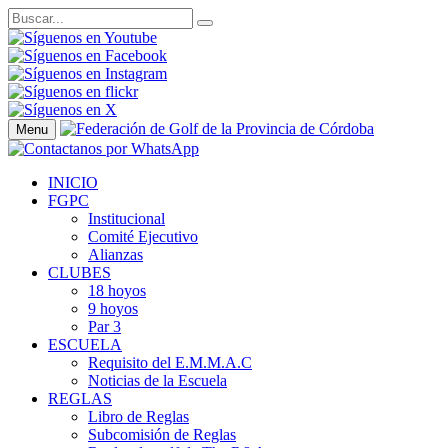
Menu
INICIO
FGPC
Institucional
Comité Ejecutivo
Alianzas
CLUBES
18 hoyos
9 hoyos
Par 3
ESCUELA
Requisito del E.M.M.A.C
Noticias de la Escuela
REGLAS
Libro de Reglas
Subcomisión de Reglas