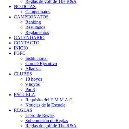
Reglas de golf de The R&A
NOTICIAS
Campeonatos
CAMPEONATOS
Ranking
Resultados
Reglamentos
CALENDARIO
CONTACTO
INICIO
FGPC
Institucional
Comité Ejecutivo
Alianzas
CLUBES
18 hoyos
9 hoyos
Par 3
ESCUELA
Requisito del E.M.M.A.C
Noticias de la Escuela
REGLAS
Libro de Reglas
Subcomisión de Reglas
Reglas de golf de The R&A