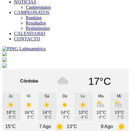
NOTICIAS
Campeonatos
CAMPEONATOS
Ranking
Resultados
Reglamentos
CALENDARIO
CONTACTO
17°C
Córdoba
Ju
Vi
Sá
Do
Lu
Ma
Mi
18°C
16°C
14°C
14°C
13°C
12°C
13°C
8°C
3°C
6°C
3°C
4°C
4°C
7°C
7 Ago
13°C
8 Ago
11°C