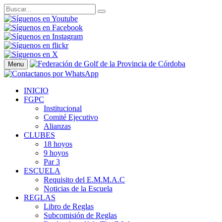
Menu
INICIO
FGPC
Institucional
Comité Ejecutivo
Alianzas
CLUBES
18 hoyos
9 hoyos
Par 3
ESCUELA
Requisito del E.M.M.A.C
Noticias de la Escuela
REGLAS
Libro de Reglas
Subcomisión de Reglas