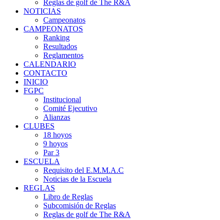
Reglas de golf de The R&A
NOTICIAS
Campeonatos
CAMPEONATOS
Ranking
Resultados
Reglamentos
CALENDARIO
CONTACTO
INICIO
FGPC
Institucional
Comité Ejecutivo
Alianzas
CLUBES
18 hoyos
9 hoyos
Par 3
ESCUELA
Requisito del E.M.M.A.C
Noticias de la Escuela
REGLAS
Libro de Reglas
Subcomisión de Reglas
Reglas de golf de The R&A