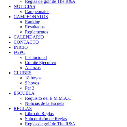
Reglas de golf de The R&A
NOTICIAS
Campeonatos
CAMPEONATOS
Ranking
Resultados
Reglamentos
CALENDARIO
CONTACTO
INICIO
FGPC
Institucional
Comité Ejecutivo
Alianzas
CLUBES
18 hoyos
9 hoyos
Par 3
ESCUELA
Requisito del E.M.M.A.C
Noticias de la Escuela
REGLAS
Libro de Reglas
Subcomisión de Reglas
Reglas de golf de The R&A