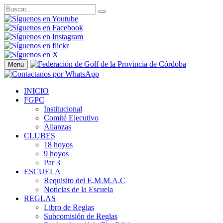
Menu
INICIO
FGPC
Institucional
Comité Ejecutivo
Alianzas
CLUBES
18 hoyos
9 hoyos
Par 3
ESCUELA
Requisito del E.M.M.A.C
Noticias de la Escuela
REGLAS
Libro de Reglas
Subcomisión de Reglas