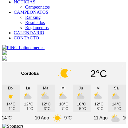
NOTICIAS
Campeonatos
CAMPEONATOS
Ranking
Resultados
Reglamentos
CALENDARIO
CONTACTO
2°C
Córdoba
Do
Lu
Ma
Mi
Ju
Vi
Sá
14°C
12°C
12°C
10°C
10°C
12°C
14°C
1°C
1°C
3°C
7°C
5°C
8°C
9°C
10 Ago
9°C
11 Ago
10°C