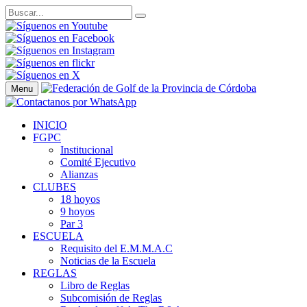
Menu
INICIO
FGPC
Institucional
Comité Ejecutivo
Alianzas
CLUBES
18 hoyos
9 hoyos
Par 3
ESCUELA
Requisito del E.M.M.A.C
Noticias de la Escuela
REGLAS
Libro de Reglas
Subcomisión de Reglas