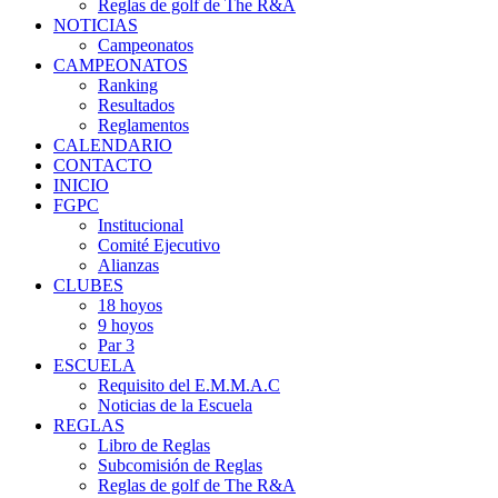
Reglas de golf de The R&A
NOTICIAS
Campeonatos
CAMPEONATOS
Ranking
Resultados
Reglamentos
CALENDARIO
CONTACTO
INICIO
FGPC
Institucional
Comité Ejecutivo
Alianzas
CLUBES
18 hoyos
9 hoyos
Par 3
ESCUELA
Requisito del E.M.M.A.C
Noticias de la Escuela
REGLAS
Libro de Reglas
Subcomisión de Reglas
Reglas de golf de The R&A