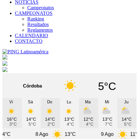
NOTICIAS
Campeonatos
CAMPEONATOS
Ranking
Resultados
Reglamentos
CALENDARIO
CONTACTO
5°C
Córdoba
Vi
Sá
Do
Lu
Ma
Mi
Ju
16°C
14°C
14°C
13°C
12°C
13°C
14°C
3°C
5°C
2°C
4°C
4°C
7°C
5°C
8 Ago
13°C
9 Ago
11°C