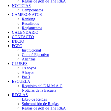
Reglas de golf de The R&A
NOTICIAS
Campeonatos
CAMPEONATOS
Ranking
Resultados
Reglamentos
CALENDARIO
CONTACTO
INICIO
FGPC
Institucional
Comité Ejecutivo
Alianzas
CLUBES
18 hoyos
9 hoyos
Par 3
ESCUELA
Requisito del E.M.M.A.C
Noticias de la Escuela
REGLAS
Libro de Reglas
Subcomisión de Reglas
Reglas de golf de The R&A