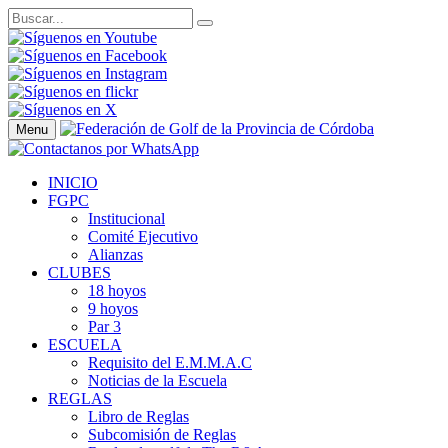
Menu
INICIO
FGPC
Institucional
Comité Ejecutivo
Alianzas
CLUBES
18 hoyos
9 hoyos
Par 3
ESCUELA
Requisito del E.M.M.A.C
Noticias de la Escuela
REGLAS
Libro de Reglas
Subcomisión de Reglas