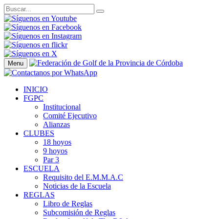
Menu
INICIO
FGPC
Institucional
Comité Ejecutivo
Alianzas
CLUBES
18 hoyos
9 hoyos
Par 3
ESCUELA
Requisito del E.M.M.A.C
Noticias de la Escuela
REGLAS
Libro de Reglas
Subcomisión de Reglas