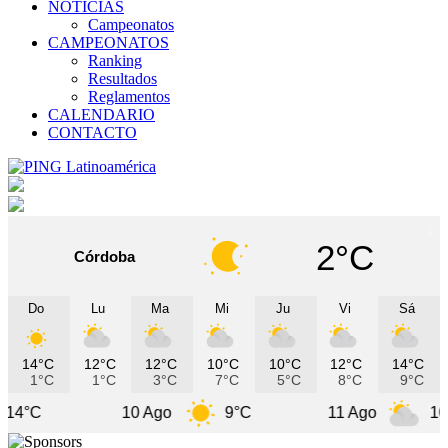
NOTICIAS
Campeonatos
CAMPEONATOS
Ranking
Resultados
Reglamentos
CALENDARIO
CONTACTO
2°C
Córdoba
Do
Lu
Ma
Mi
Ju
Vi
Sá
14°C
12°C
12°C
10°C
10°C
12°C
14°C
1°C
1°C
3°C
7°C
5°C
8°C
9°C
10 Ago
9°C
11 Ago
10°C