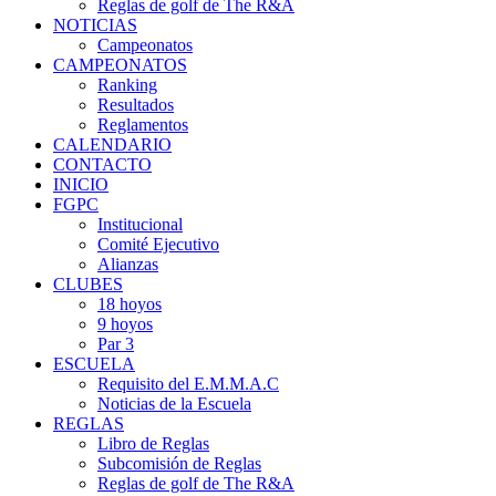
Reglas de golf de The R&A
NOTICIAS
Campeonatos
CAMPEONATOS
Ranking
Resultados
Reglamentos
CALENDARIO
CONTACTO
INICIO
FGPC
Institucional
Comité Ejecutivo
Alianzas
CLUBES
18 hoyos
9 hoyos
Par 3
ESCUELA
Requisito del E.M.M.A.C
Noticias de la Escuela
REGLAS
Libro de Reglas
Subcomisión de Reglas
Reglas de golf de The R&A