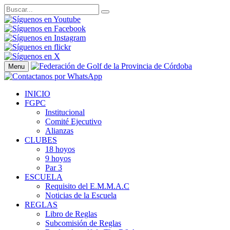
Menu
INICIO
FGPC
Institucional
Comité Ejecutivo
Alianzas
CLUBES
18 hoyos
9 hoyos
Par 3
ESCUELA
Requisito del E.M.M.A.C
Noticias de la Escuela
REGLAS
Libro de Reglas
Subcomisión de Reglas