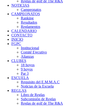
Reglas de golf de The R&A
NOTICIAS
Campeonatos
CAMPEONATOS
Ranking
Resultados
Reglamentos
CALENDARIO
CONTACTO
INICIO
FGPC
Institucional
Comité Ejecutivo
Alianzas
CLUBES
18 hoyos
9 hoyos
Par 3
ESCUELA
Requisito del E.M.M.A.C
Noticias de la Escuela
REGLAS
Libro de Reglas
Subcomisión de Reglas
Reglas de golf de The R&A