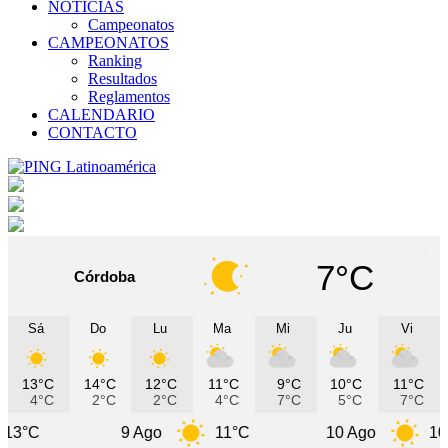
NOTICIAS
Campeonatos
CAMPEONATOS
Ranking
Resultados
Reglamentos
CALENDARIO
CONTACTO
7°C
Córdoba
Sá
Do
Lu
Ma
Mi
Ju
Vi
13°C
14°C
12°C
11°C
9°C
10°C
11°C
4°C
2°C
2°C
4°C
7°C
5°C
7°C
9 Ago
11°C
10 Ago
10°C