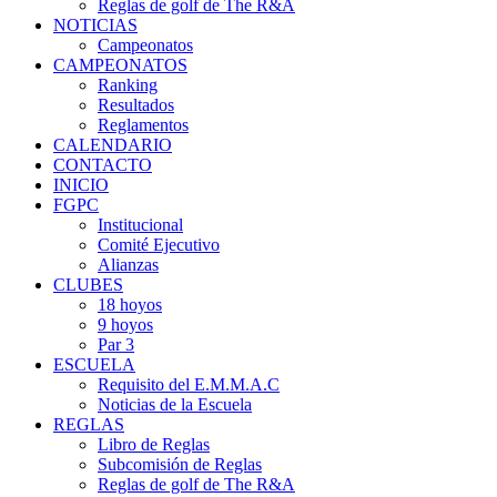
Reglas de golf de The R&A
NOTICIAS
Campeonatos
CAMPEONATOS
Ranking
Resultados
Reglamentos
CALENDARIO
CONTACTO
INICIO
FGPC
Institucional
Comité Ejecutivo
Alianzas
CLUBES
18 hoyos
9 hoyos
Par 3
ESCUELA
Requisito del E.M.M.A.C
Noticias de la Escuela
REGLAS
Libro de Reglas
Subcomisión de Reglas
Reglas de golf de The R&A