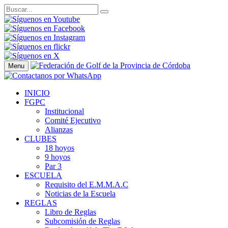
Menu
INICIO
FGPC
Institucional
Comité Ejecutivo
Alianzas
CLUBES
18 hoyos
9 hoyos
Par 3
ESCUELA
Requisito del E.M.M.A.C
Noticias de la Escuela
REGLAS
Libro de Reglas
Subcomisión de Reglas