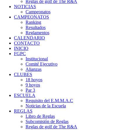
Reglas de golf de The R&A
NOTICIAS
Campeonatos
CAMPEONATOS
Ranking
Resultados
Reglamentos
CALENDARIO
CONTACTO
INICIO
FGPC
Institucional
Comité Ejecutivo
Alianzas
CLUBES
18 hoyos
9 hoyos
Par 3
ESCUELA
Requisito del E.M.M.A.C
Noticias de la Escuela
REGLAS
Libro de Reglas
Subcomisión de Reglas
Reglas de golf de The R&A