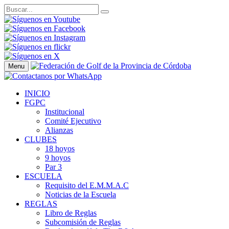
Menu
INICIO
FGPC
Institucional
Comité Ejecutivo
Alianzas
CLUBES
18 hoyos
9 hoyos
Par 3
ESCUELA
Requisito del E.M.M.A.C
Noticias de la Escuela
REGLAS
Libro de Reglas
Subcomisión de Reglas