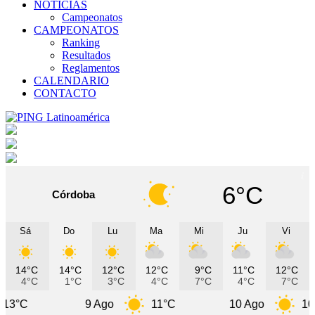
NOTICIAS
Campeonatos
CAMPEONATOS
Ranking
Resultados
Reglamentos
CALENDARIO
CONTACTO
6°C
Córdoba
Sá
Do
Lu
Ma
Mi
Ju
Vi
14°C
14°C
12°C
12°C
9°C
11°C
12°C
4°C
1°C
3°C
4°C
7°C
4°C
7°C
9 Ago
11°C
10 Ago
10°C