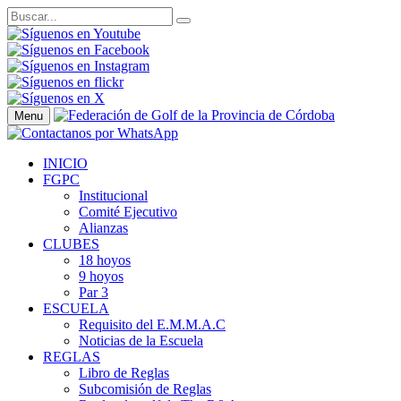
Menu
INICIO
FGPC
Institucional
Comité Ejecutivo
Alianzas
CLUBES
18 hoyos
9 hoyos
Par 3
ESCUELA
Requisito del E.M.M.A.C
Noticias de la Escuela
REGLAS
Libro de Reglas
Subcomisión de Reglas