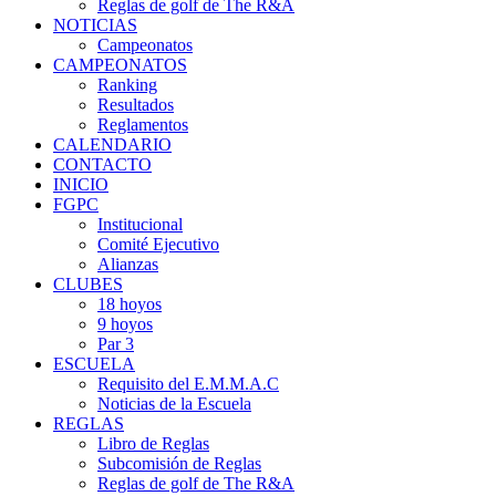
Reglas de golf de The R&A
NOTICIAS
Campeonatos
CAMPEONATOS
Ranking
Resultados
Reglamentos
CALENDARIO
CONTACTO
INICIO
FGPC
Institucional
Comité Ejecutivo
Alianzas
CLUBES
18 hoyos
9 hoyos
Par 3
ESCUELA
Requisito del E.M.M.A.C
Noticias de la Escuela
REGLAS
Libro de Reglas
Subcomisión de Reglas
Reglas de golf de The R&A