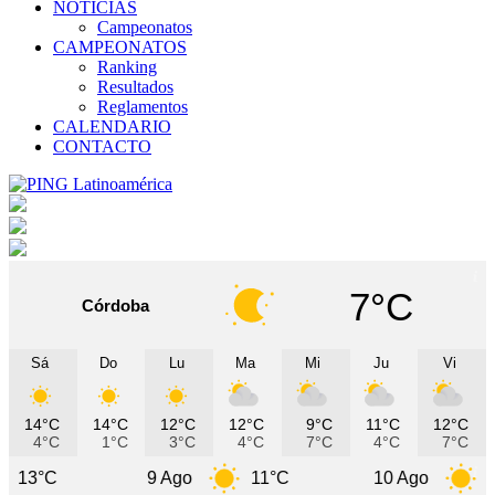
NOTICIAS
Campeonatos
CAMPEONATOS
Ranking
Resultados
Reglamentos
CALENDARIO
CONTACTO
7°C
Córdoba
Sá
Do
Lu
Ma
Mi
Ju
Vi
14°C
14°C
12°C
12°C
9°C
11°C
12°C
4°C
1°C
3°C
4°C
7°C
4°C
7°C
9 Ago
11°C
10 Ago
10°C