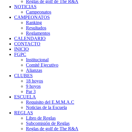
Reglas de golf de The R&A
NOTICIAS
Campeonatos
CAMPEONATOS
Ranking
Resultados
Reglamentos
CALENDARIO
CONTACTO
INICIO
FGPC
Institucional
Comité Ejecutivo
Alianzas
CLUBES
18 hoyos
9 hoyos
Par 3
ESCUELA
Requisito del E.M.M.A.C
Noticias de la Escuela
REGLAS
Libro de Reglas
Subcomisión de Reglas
Reglas de golf de The R&A