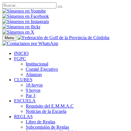
Menu
INICIO
FGPC
Institucional
Comité Ejecutivo
Alianzas
CLUBES
18 hoyos
9 hoyos
Par 3
ESCUELA
Requisito del E.M.M.A.C
Noticias de la Escuela
REGLAS
Libro de Reglas
Subcomisión de Reglas