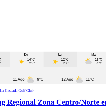
Do
Lu
Ma
C
14°C
12°C
11°C
C
2°C
2°C
4°C
11 Ago
9°C
12 Ago
11°C
13 A
ing Regional Zona Centro/Norte 