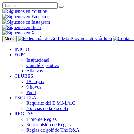
Menu
INICIO
FGPC
Institucional
Comité Ejecutivo
Alianzas
CLUBES
18 hoyos
9 hoyos
Par 3
ESCUELA
Requisito del E.M.M.A.C
Noticias de la Escuela
REGLAS
Libro de Reglas
Subcomisión de Reglas
Reglas de golf de The R&A