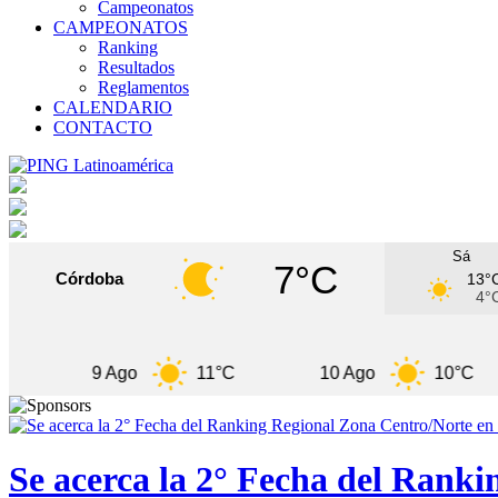
Campeonatos
CAMPEONATOS
Ranking
Resultados
Reglamentos
CALENDARIO
CONTACTO
Sá
7°C
Córdoba
13°
4°
9 Ago
11°C
10 Ago
10°C
Se acerca la 2° Fecha del Rank