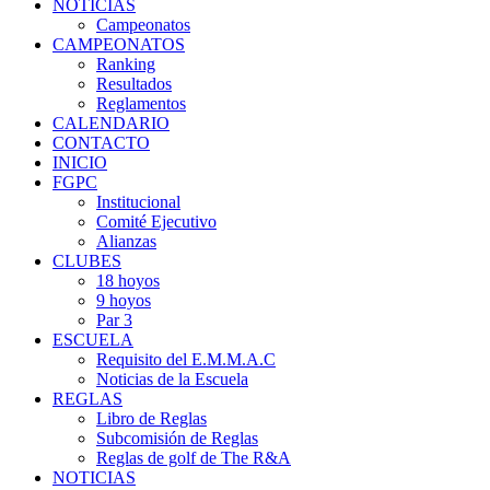
NOTICIAS
Campeonatos
CAMPEONATOS
Ranking
Resultados
Reglamentos
CALENDARIO
CONTACTO
INICIO
FGPC
Institucional
Comité Ejecutivo
Alianzas
CLUBES
18 hoyos
9 hoyos
Par 3
ESCUELA
Requisito del E.M.M.A.C
Noticias de la Escuela
REGLAS
Libro de Reglas
Subcomisión de Reglas
Reglas de golf de The R&A
NOTICIAS