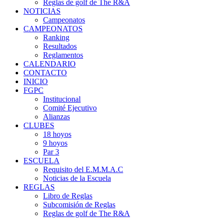
Reglas de golf de The R&A
NOTICIAS
Campeonatos
CAMPEONATOS
Ranking
Resultados
Reglamentos
CALENDARIO
CONTACTO
INICIO
FGPC
Institucional
Comité Ejecutivo
Alianzas
CLUBES
18 hoyos
9 hoyos
Par 3
ESCUELA
Requisito del E.M.M.A.C
Noticias de la Escuela
REGLAS
Libro de Reglas
Subcomisión de Reglas
Reglas de golf de The R&A