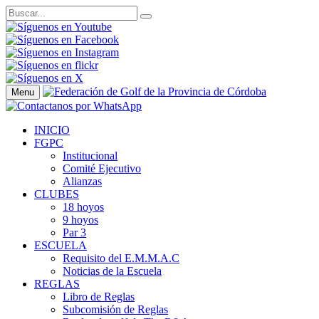
Menu
INICIO
FGPC
Institucional
Comité Ejecutivo
Alianzas
CLUBES
18 hoyos
9 hoyos
Par 3
ESCUELA
Requisito del E.M.M.A.C
Noticias de la Escuela
REGLAS
Libro de Reglas
Subcomisión de Reglas