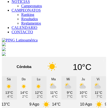
NOTICIAS
Campeonatos
CAMPEONATOS
Ranking
Resultados
Reglamentos
CALENDARIO
CONTACTO
10°C
Córdoba
Sá
Do
Lu
Ma
Mi
Ju
Vi
13°C
14°C
12°C
11°C
9°C
10°C
11°C
4°C
2°C
2°C
4°C
7°C
5°C
7°C
9 Ago
14°C
10 Ago
9°C