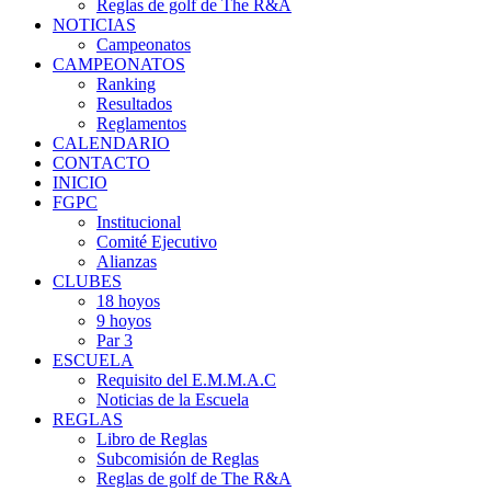
Reglas de golf de The R&A
NOTICIAS
Campeonatos
CAMPEONATOS
Ranking
Resultados
Reglamentos
CALENDARIO
CONTACTO
INICIO
FGPC
Institucional
Comité Ejecutivo
Alianzas
CLUBES
18 hoyos
9 hoyos
Par 3
ESCUELA
Requisito del E.M.M.A.C
Noticias de la Escuela
REGLAS
Libro de Reglas
Subcomisión de Reglas
Reglas de golf de The R&A