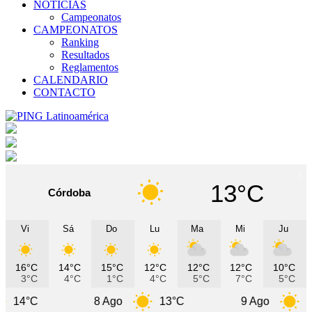
NOTICIAS
Campeonatos
CAMPEONATOS
Ranking
Resultados
Reglamentos
CALENDARIO
CONTACTO
13°C
Córdoba
Vi
Sá
Do
Lu
Ma
Mi
Ju
16°C
14°C
15°C
12°C
12°C
12°C
10°C
3°C
4°C
1°C
4°C
5°C
7°C
5°C
8 Ago
13°C
9 Ago
11°C