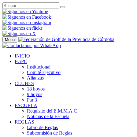
Menu
INICIO
FGPC
Institucional
Comité Ejecutivo
Alianzas
CLUBES
18 hoyos
9 hoyos
Par 3
ESCUELA
Requisito del E.M.M.A.C
Noticias de la Escuela
REGLAS
Libro de Reglas
Subcomisión de Reglas