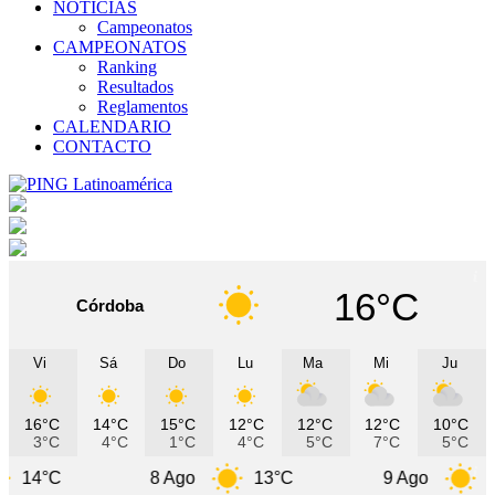
NOTICIAS
Campeonatos
CAMPEONATOS
Ranking
Resultados
Reglamentos
CALENDARIO
CONTACTO
16°C
Córdoba
Vi
Sá
Do
Lu
Ma
Mi
Ju
16°C
14°C
15°C
12°C
12°C
12°C
10°C
3°C
4°C
1°C
4°C
5°C
7°C
5°C
8 Ago
13°C
9 Ago
11°C