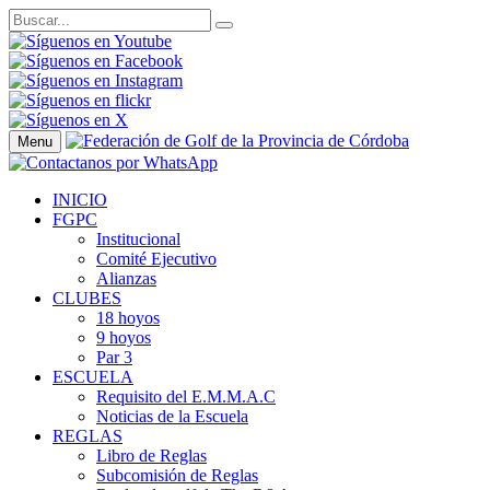
Menu
INICIO
FGPC
Institucional
Comité Ejecutivo
Alianzas
CLUBES
18 hoyos
9 hoyos
Par 3
ESCUELA
Requisito del E.M.M.A.C
Noticias de la Escuela
REGLAS
Libro de Reglas
Subcomisión de Reglas