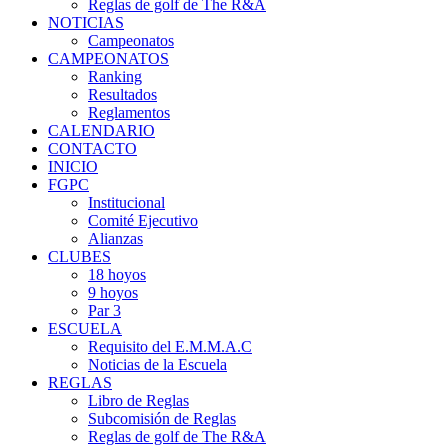
Reglas de golf de The R&A
NOTICIAS
Campeonatos
CAMPEONATOS
Ranking
Resultados
Reglamentos
CALENDARIO
CONTACTO
INICIO
FGPC
Institucional
Comité Ejecutivo
Alianzas
CLUBES
18 hoyos
9 hoyos
Par 3
ESCUELA
Requisito del E.M.M.A.C
Noticias de la Escuela
REGLAS
Libro de Reglas
Subcomisión de Reglas
Reglas de golf de The R&A