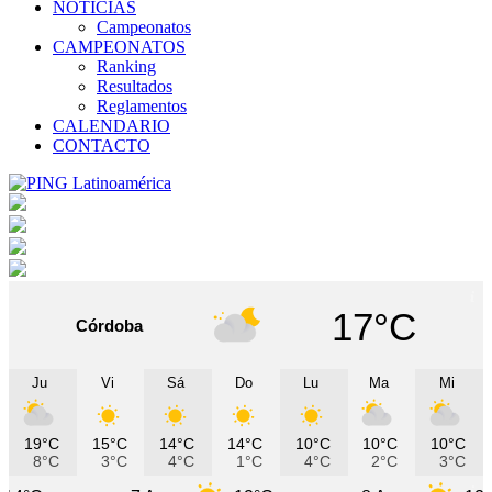
NOTICIAS
Campeonatos
CAMPEONATOS
Ranking
Resultados
Reglamentos
CALENDARIO
CONTACTO
17°C
Córdoba
Ju
Vi
Sá
Do
Lu
Ma
Mi
19°C
15°C
14°C
14°C
10°C
10°C
10°C
8°C
3°C
4°C
1°C
4°C
2°C
3°C