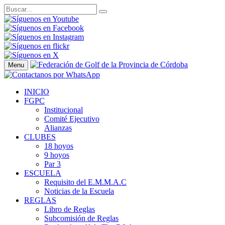
Menu
INICIO
FGPC
Institucional
Comité Ejecutivo
Alianzas
CLUBES
18 hoyos
9 hoyos
Par 3
ESCUELA
Requisito del E.M.M.A.C
Noticias de la Escuela
REGLAS
Libro de Reglas
Subcomisión de Reglas