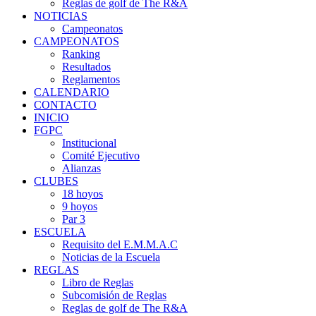
Reglas de golf de The R&A
NOTICIAS
Campeonatos
CAMPEONATOS
Ranking
Resultados
Reglamentos
CALENDARIO
CONTACTO
INICIO
FGPC
Institucional
Comité Ejecutivo
Alianzas
CLUBES
18 hoyos
9 hoyos
Par 3
ESCUELA
Requisito del E.M.M.A.C
Noticias de la Escuela
REGLAS
Libro de Reglas
Subcomisión de Reglas
Reglas de golf de The R&A