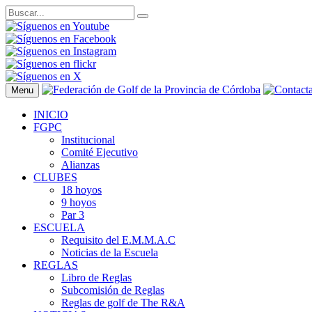
Menu
INICIO
FGPC
Institucional
Comité Ejecutivo
Alianzas
CLUBES
18 hoyos
9 hoyos
Par 3
ESCUELA
Requisito del E.M.M.A.C
Noticias de la Escuela
REGLAS
Libro de Reglas
Subcomisión de Reglas
Reglas de golf de The R&A