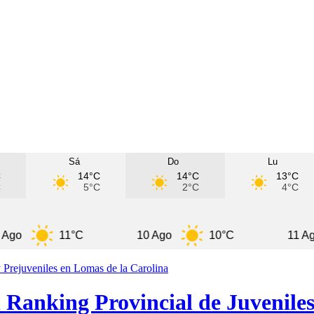
Sá
Do
Lu
C
14°C
14°C
13°C
C
5°C
2°C
4°C
11°C
10 Ago
10°C
11 Ago
 Ranking Provincial de Juveniles