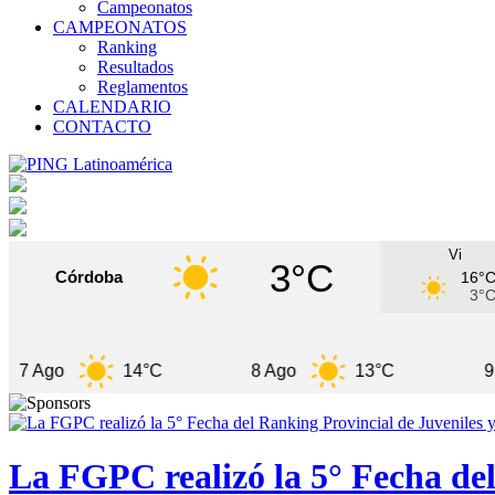
Campeonatos
CAMPEONATOS
Ranking
Resultados
Reglamentos
CALENDARIO
CONTACTO
Vi
3°C
Córdoba
16°
3°
o
14°C
8 Ago
13°C
9 Ago
La FGPC realizó la 5° Fecha del