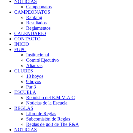
NOTICIAS
Campeonatos
CAMPEONATOS
Ranking
Resultados
Reglamentos
CALENDARIO
CONTACTO
INICIO
FGPC
Institucional
Comité Ejecutivo
Alianzas
CLUBES
18 hoyos
9 hoyos
Par 3
ESCUELA
Requisito del E.M.M.A.C
Noticias de la Escuela
REGLAS
Libro de Reglas
Subcomisión de Reglas
Reglas de golf de The R&A
NOTICIAS