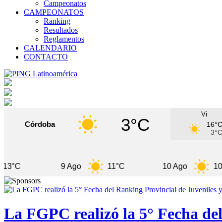
Campeonatos
CAMPEONATOS
Ranking
Resultados
Reglamentos
CALENDARIO
CONTACTO
Vi
3°C
Córdoba
16°
3°
9 Ago
11°C
10 Ago
10°C
La FGPC realizó la 5° Fecha del