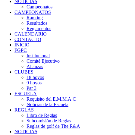
NOTICIAS
Campeonatos
CAMPEONATOS
Ranking
Resultados
Reglamentos
CALENDARIO
CONTACTO
INICIO
FGPC
Institucional
Comité Ejecutivo
Alianzas
CLUBES
18 hoyos
9 hoyos
Par 3
ESCUELA
Requisito del E.M.M.A.C
Noticias de la Escuela
REGLAS
Libro de Reglas
Subcomisión de Reglas
Reglas de golf de The R&A
NOTICIAS