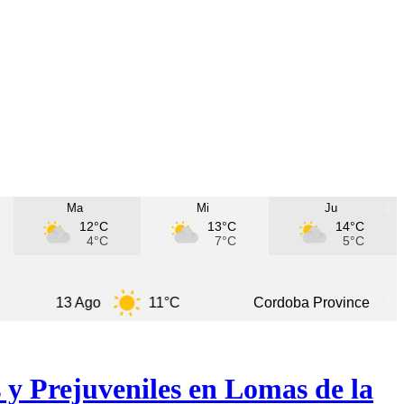
Ma
Mi
Ju
12°C
13°C
14°C
4°C
7°C
5°C
13 Ago
11°C
Cordoba Province
7 
 y Prejuveniles en Lomas de la