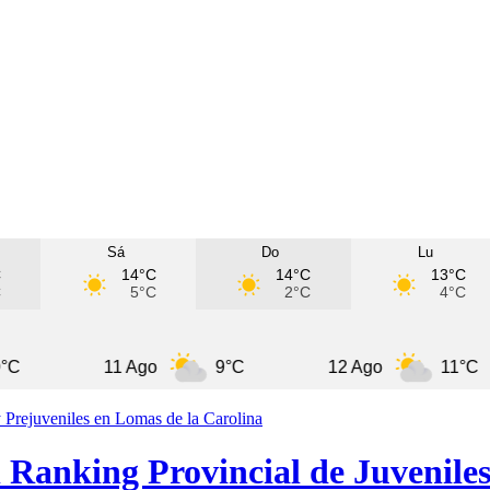
Sá
Do
Lu
C
14°C
14°C
13°C
C
5°C
2°C
4°C
11 Ago
9°C
12 Ago
11°C
 Ranking Provincial de Juveniles