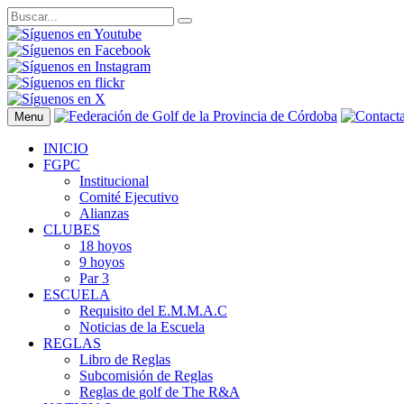
Menu
INICIO
FGPC
Institucional
Comité Ejecutivo
Alianzas
CLUBES
18 hoyos
9 hoyos
Par 3
ESCUELA
Requisito del E.M.M.A.C
Noticias de la Escuela
REGLAS
Libro de Reglas
Subcomisión de Reglas
Reglas de golf de The R&A